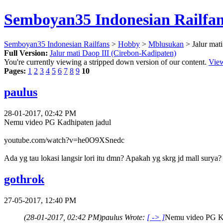
Semboyan35 Indonesian Railfa
Semboyan35 Indonesian Railfans
>
Hobby
>
Mblusukan
> Jalur mat
Full Version:
Jalur mati Daop III (Cirebon-Kadipaten)
You're currently viewing a stripped down version of our content.
View
Pages:
1
2
3
4
5
6
7
8
9
10
paulus
28-01-2017, 02:42 PM
Nemu video PG Kadhipaten jadul
youtube.com/watch?v=he0O9XSnedc
Ada yg tau lokasi langsir lori itu dmn? Apakah yg skrg jd mall surya?
gothrok
27-05-2017, 12:40 PM
(28-01-2017, 02:42 PM)
paulus Wrote:
[ -> ]
Nemu video PG Ka