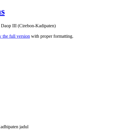
ns
i Daop III (Cirebon-Kadipaten)
 the full version
with proper formatting.
dhipaten jadul