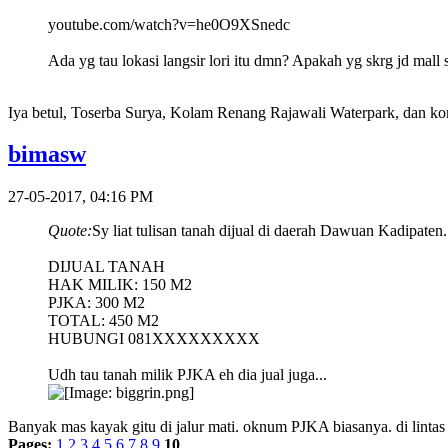
youtube.com/watch?v=he0O9XSnedc
Ada yg tau lokasi langsir lori itu dmn? Apakah yg skrg jd mall 
Iya betul, Toserba Surya, Kolam Renang Rajawali Waterpark, dan k
bimasw
27-05-2017, 04:16 PM
Quote:
Sy liat tulisan tanah dijual di daerah Dawuan Kadipaten.
DIJUAL TANAH
HAK MILIK: 150 M2
PJKA: 300 M2
TOTAL: 450 M2
HUBUNGI 081XXXXXXXXX
Udh tau tanah milik PJKA eh dia jual juga...
Banyak mas kayak gitu di jalur mati. oknum PJKA biasanya. di lint
Pages:
1
2
3
4
5
6
7
8
9
10