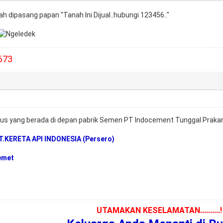
h dipasang papan "Tanah Ini Dijual..hubungi 123456.."
673
s yang berada di depan pabrik Semen PT Indocement Tunggal Prakars
T.KERETA API INDONESIA (Persero)
emet
UTAMAKAN KESELAMATAN..........!