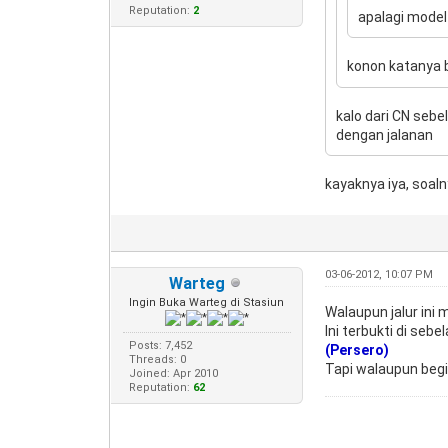
Reputation:
2
apalagi model
konon katanya 
kalo dari CN seb
dengan jalanan
kayaknya iya, soaln
03-06-2012, 10:07 PM
Warteg
Ingin Buka Warteg di Stasiun
Walaupun jalur ini 
Ini terbukti di seb
Posts: 7,452
(Persero)
Threads: 0
Tapi walaupun beg
Joined: Apr 2010
Reputation:
62