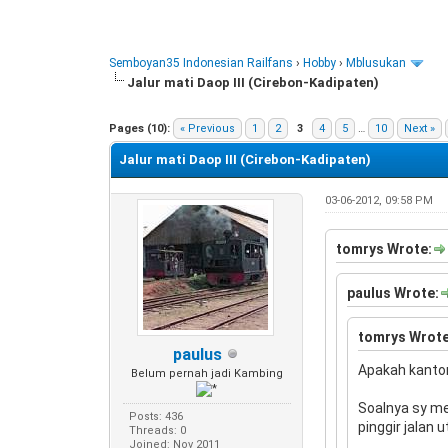
Semboyan35 Indonesian Railfans
›
Hobby
›
Mblusukan
Jalur mati Daop III (Cirebon-Kadipaten)
0 Vote(s) - 0 Average
1
2
3
4
5
Pages (10):
« Previous
1
2
3
4
5
…
10
Next »
Jalur mati Daop III (Cirebon-Kadipaten)
03-06-2012, 09:58 PM
tomrys Wrote:
paulus Wrote:
tomrys Wrote
paulus
Apakah kantor
Belum pernah jadi Kambing
Soalnya sy me
Posts: 436
pinggir jalan 
Threads: 0
Joined: Nov 2011