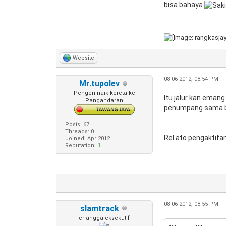
bisa bahaya
Website
08-06-2012, 08:54 PM
Mr.tupolev
Pengen naik kereta ke
Itu jalur kan emang
Pangandaran
penumpang sama buat
Posts: 67
Threads: 0
Rel ato pengaktifan
Joined: Apr 2012
Reputation:
1
08-06-2012, 08:55 PM
slamtrack
erlangga eksekutif