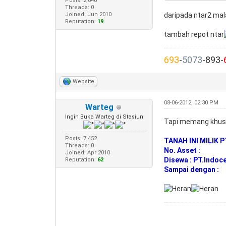
Posts: 2,640
Threads: 0
daripada ntar2 mala
Joined: Jun 2010
Reputation:
19
tambah repot ntar
693
-
5073
-893-
Website
08-06-2012, 02:30 PM
Warteg
Ingin Buka Warteg di Stasiun
Tapi memang khusu
Posts: 7,452
TANAH INI MILIK P
Threads: 0
No. Asset :
Joined: Apr 2010
Disewa : PT.Indoc
Reputation:
62
Sampai dengan :