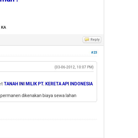
 KA
Reply
#23
(03-06-2012, 10:07 PM)
et
TANAH INI MILIK PT. KERETA API INDONESIA
i permanen dikenakan biaya sewa lahan