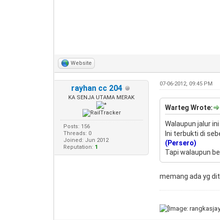
Website
07-06-2012, 09:45 PM
rayhan cc 204
KA SENJA UTAMA MERAK
Warteg Wrote:
Walaupun jalur in
Posts: 156
Ini terbukti di s
Threads: 0
Joined: Jun 2012
(Persero)
Reputation:
1
Tapi walaupun be
memang ada yg dita