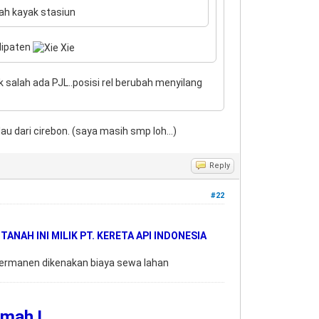
ah kayak stasiun
dipaten
 salah ada PJL..posisi rel berubah menyilang
au dari cirebon. (saya masih smp loh...)
Reply
#22
t
TANAH INI MILIK PT. KERETA API INDONESIA
permanen dikenakan biaya sewa lahan
umah !