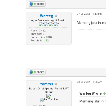
Website
07-06-2012, 11:13 PM
Warteg
Ingin Buka Warteg di Stasiun
Memang jalur ini m
Posts: 7,452
Threads: 0
Joined: Apr 2010
Reputation:
62
Website
08-06-2012, 11:36 AM
tomrys
Bukan Dirut Apalagi Pemilik PT
Sepur
Warteg Wrote:
Memang jalur ini 