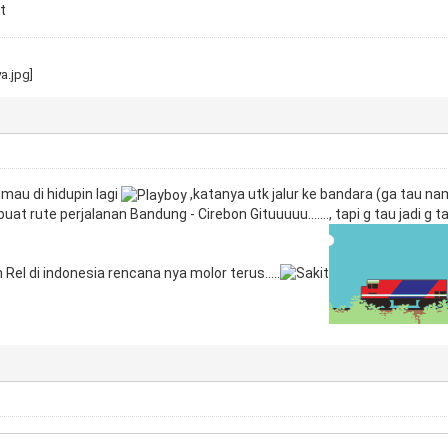
 mau di hidupin lagi
,katanya utk jalur ke bandara (ga tau na
 rute perjalanan Bandung - Cirebon Gituuuuu......., tapi g tau jadi g
 Rel di indonesia rencana nya molor terus.....