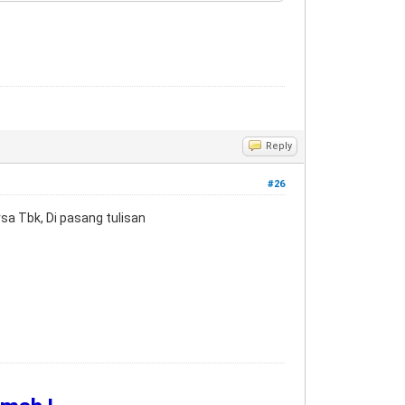
Reply
#26
a Tbk, Di pasang tulisan