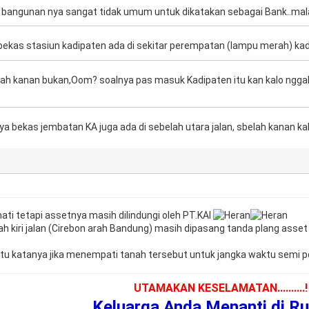
 bangunan nya sangat tidak umum untuk dikatakan sebagai Bank..mal
bekas stasiun kadipaten ada di sekitar perempatan (lampu merah) ka
elah kanan bukan,Oom? soalnya pas masuk Kadipaten itu kan kalo nggak
ya bekas jembatan KA juga ada di sebelah utara jalan, sbelah kanan kal
mati tetapi assetnya masih dilindungi oleh PT.KAI
elah kiri jalan (Cirebon arah Bandung) masih dipasang tanda plang asse
itu katanya jika menempati tanah tersebut untuk jangka waktu semi 
UTAMAKAN KESELAMATAN..........!
Keluarga Anda Menanti di R