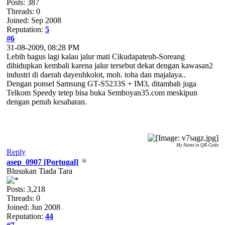
Posts: 387
Threads: 0
Joined: Sep 2008
Reputation:
5
#6
31-08-2009, 08:28 PM
Lebih bagus lagi kalau jalur mati Cikudapateuh-Soreang
dihidupkan kembali karena jalur tersebut dekat dengan kawasan2
industri di daerah dayeuhkolot, moh. toha dan majalaya..
Dengan ponsel Samsung GT-S5233S + IM3, ditambah juga
Telkom Speedy tetep bisa buka Semboyan35.com meskipun
dengan penuh kesabaran.
My Name in QR-Code
Reply
asep_0907 [Portugal]
Blusukan Tiada Tara
Posts: 3,218
Threads: 0
Joined: Jun 2008
Reputation:
44