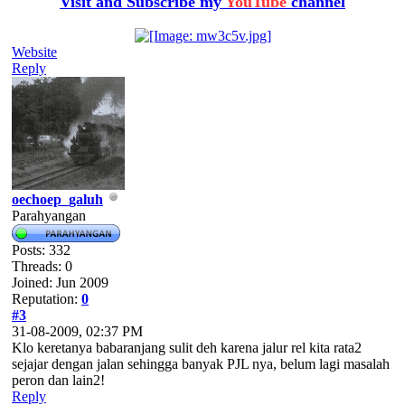
Visit and Subscribe my
YouTube
channel
Website
Reply
oechoep_galuh
Parahyangan
Posts: 332
Threads: 0
Joined: Jun 2009
Reputation:
0
#3
31-08-2009, 02:37 PM
Klo keretanya babaranjang sulit deh karena jalur rel kita rata2
sejajar dengan jalan sehingga banyak PJL nya, belum lagi masalah
peron dan lain2!
Reply