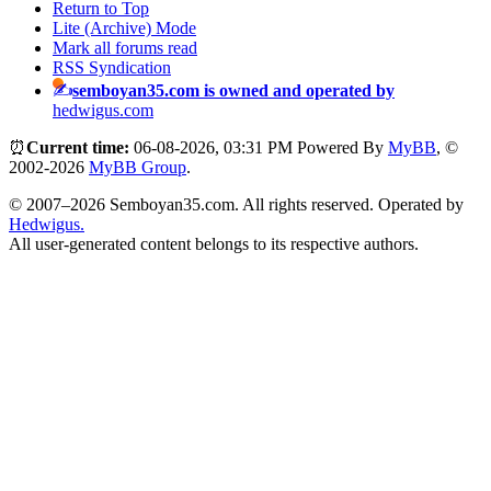
Return to Top
Lite (Archive) Mode
Mark all forums read
RSS Syndication
semboyan35.com is owned and operated by
hedwigus.com
⏰
Current time:
06-08-2026, 03:31 PM
Powered By
MyBB
, ©
2002-2026
MyBB Group
.
© 2007–2026 Semboyan35.com. All rights reserved. Operated by
Hedwigus.
All user-generated content belongs to its respective authors.