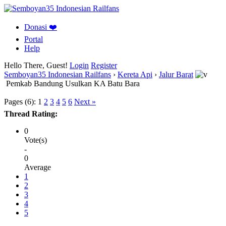
Donasi ❤️
Portal
Help
Hello There, Guest!
Login
Register
Semboyan35 Indonesian Railfans
›
Kereta Api
›
Jalur Barat
Pemkab Bandung Usulkan KA Batu Bara
Pages (6):
1
2
3
4
5
6
Next »
Thread Rating:
0
Vote(s)
-
0
Average
1
2
3
4
5