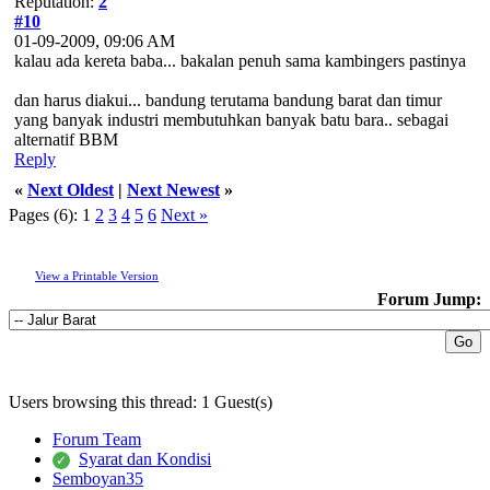
Reputation:
2
#10
01-09-2009, 09:06 AM
kalau ada kereta baba... bakalan penuh sama kambingers pastinya
dan harus diakui... bandung terutama bandung barat dan timur
yang banyak industri membutuhkan banyak batu bara.. sebagai
alternatif BBM
Reply
«
Next Oldest
|
Next Newest
»
Pages (6):
1
2
3
4
5
6
Next »
View a Printable Version
Forum Jump:
Users browsing this thread: 1 Guest(s)
Forum Team
Syarat dan Kondisi
Semboyan35