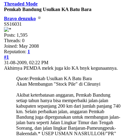
Threaded Mode
Pemkab Bandung Usulkan KA Batu Bara
Bravo denzuko
SS16031
Posts: 1,595
Threads: 0
Joined: May 2008
Reputation:
1
#1
31-08-2009, 02:22 PM
Akhirnya PEMDA melek juga klo KA bnyk kegunaannya.
Quote:
Pemkab Usulkan KA Batu Bara
Akan Membangun "Stock Pile" di Cileunyi
Akibat keterbatasan anggaran, Pemkab Bandung
setiap tahun hanya bisa memperbaiki jalan-jalan
kabupaten sepanjang 200 km dari jumlah panjang 740
km. Selain perbaikan jalan, anggaran Pemkab
Bandung juga dipergunakan untuk membangun jalan-
jalan baru seperti Jalan Lingkar Timur dan Tengah
Soreang, dan jalan lingkar Banjaran-Pameungpeuk-
Baleendah.* USEP USMAN NASRULLOH/"PR"