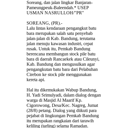
Soreang, dan jalan lingkar Banjaran-
Pameungpeuk-Baleendah.* USEP
USMAN NASRULLOH/"PR"
SOREANG, (PR).-
Lalu lintas kendaraan pengangkut batu
bara merupakan salah satu penyebab
jalan-jalan di Kab. Bandung, terutama
jalan menuju kawasan industri, cepat
rusak. Untuk itu, Pemkab Bandung
berencana membangun stock pile batu
bara di daerah Rancaekek atau Cileunyi,
Kab. Bandung dan mengusulkan agar
pengangkutan batu bara dari Pelabuhan
Cirebon ke stock pile menggunakan
kereta api.
Hal itu dikemukakan Wabup Bandung,
H. Yadi Srimulyadi, dalam dialog dengan
warga di Masjid Al Maarif Kp.
Cigorowong, Desa/Kec. Nagreg, Jumat
(28/8) petang. Dialog yang diikuti para
pejabat di lingkungan Pemkab Bandung
itu merupakan rangkaian dari tarawih
keliling (tarling) selama Ramadan.