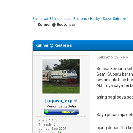
Semboyan35 Indonesian Railfans
›
Hobby
›
Spoor Sutra
Kuliner @ Restorasi
0 Vote(s) - 0 Average
1
2
3
4
5
Kuliner @ Restorasi
06-02-2015, 05:47 PM
Selasa kemarin ke
Saat KA baru bera
pesan dulu bisa ha
Akhirnya saya ter
asing bagi saya se
Logawa_exp
Penumpang Setia
Saya pesan aja deh 
Posts: 1,185
Threads: 0
ujung depan, lha k
Joined: Sep 2009
Reputation:
22