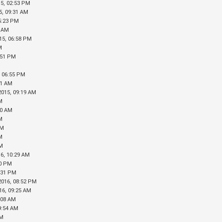
15, 02:53 PM
5, 09:31 AM
05:23 PM
3 AM
015, 06:58 PM
M
1:51 PM
, 06:55 PM
41 AM
2015, 09:19 AM
AM
50 AM
AM
PM
PM
PM
16, 10:29 AM
40 PM
8:31 PM
-2016, 08:52 PM
016, 09:25 AM
1:08 AM
09:54 AM
PM