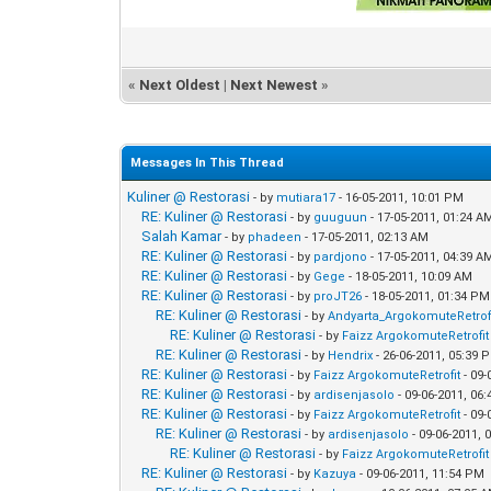
«
Next Oldest
|
Next Newest
»
Messages In This Thread
Kuliner @ Restorasi
- by
mutiara17
- 16-05-2011, 10:01 PM
RE: Kuliner @ Restorasi
- by
guuguun
- 17-05-2011, 01:24 A
Salah Kamar
- by
phadeen
- 17-05-2011, 02:13 AM
RE: Kuliner @ Restorasi
- by
pardjono
- 17-05-2011, 04:39 A
RE: Kuliner @ Restorasi
- by
Gege
- 18-05-2011, 10:09 AM
RE: Kuliner @ Restorasi
- by
proJT26
- 18-05-2011, 01:34 PM
RE: Kuliner @ Restorasi
- by
Andyarta_ArgokomuteRetrof
RE: Kuliner @ Restorasi
- by
Faizz ArgokomuteRetrofit
RE: Kuliner @ Restorasi
- by
Hendrix
- 26-06-2011, 05:39 
RE: Kuliner @ Restorasi
- by
Faizz ArgokomuteRetrofit
- 09-
RE: Kuliner @ Restorasi
- by
ardisenjasolo
- 09-06-2011, 06
RE: Kuliner @ Restorasi
- by
Faizz ArgokomuteRetrofit
- 09-
RE: Kuliner @ Restorasi
- by
ardisenjasolo
- 09-06-2011, 
RE: Kuliner @ Restorasi
- by
Faizz ArgokomuteRetrofit
RE: Kuliner @ Restorasi
- by
Kazuya
- 09-06-2011, 11:54 PM