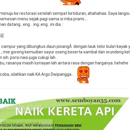
 menuju ke restorasi setelah sempat ketiduran, ahahahaa. Saya langsu
memesan menu sejak pagi sama si mba prami....
 datang...eng .. ing..eng.. ini dia..:
asi campur yang dibungkus daun pisangÂ dengan lauk telor bulat kayak
 , mie goreng kemudian sayur oseng beserta sambal dan srundeng kel
 sih..porsi nasi juga cukup lah..
bu, rasanya masih lumayan lah antara rasa dengan harganya..hehehe
ba, silahkan naik KA Argo Dwipangga...