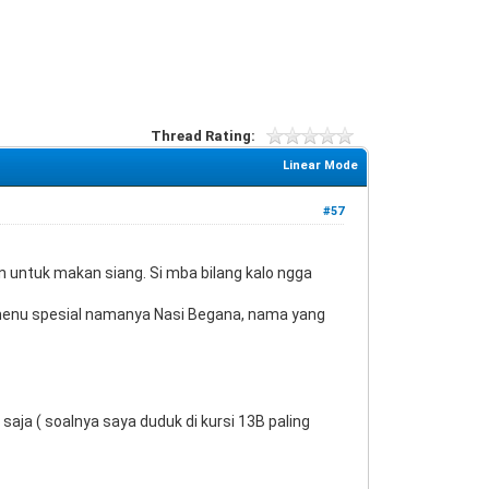
Thread Rating:
Linear Mode
#57
untuk makan siang. Si mba bilang kalo ngga
 menu spesial namanya Nasi Begana, nama yang
saja ( soalnya saya duduk di kursi 13B paling