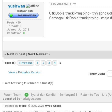
16-09-2013, 02:13 PM
yusirwan
Parahyangan
Utk Doble track Prng pjng - tnh abng ud
Semoga utk Doble track prpjng - maja 
Posts: 499
Threads: 0
Joined: Jul 2013
Reputation:
3
«
Next Oldest
|
Next Newest
»
Pages (5):
« Previous
1
2
3
4
5
View a Printable Version
Forum Jump:
Users browsing this thread: 6 Guest(s)
Forum Team
Syarat dan Kondisi
Semboyan35
Return to Top
Lite (A
operated by
hedwigus.com
Powered By
MyBB
, © 2002-2026
MyBB Group
.