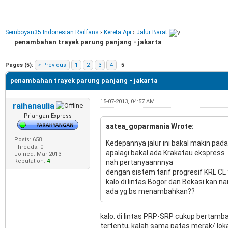
Semboyan35 Indonesian Railfans
›
Kereta Api
›
Jalur Barat
penambahan trayek parung panjang - jakarta
e
Pages (5):
« Previous
1
2
3
4
5
penambahan trayek parung panjang - jakarta
15-07-2013, 04:57 AM
raihanaulia
Priangan Express
aatea_goparmania Wrote:
Posts: 658
Kedepannya jalur ini bakal makin pada
Threads: 0
apalagi bakal ada Krakatau ekspress
Joined: Mar 2013
Reputation:
4
nah pertanyaannnya
dengan sistem tarif progresif KRL CL
kalo di lintas Bogor dan Bekasi kan 
ada yg bs menambahkan??
kalo. di lintas PRP-SRP cukup bertambah
tertentu, kalah sama patas merak/ lokal