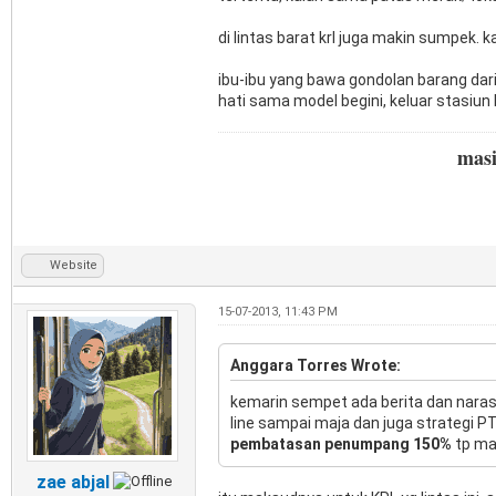
di lintas barat krl juga makin sumpek. ka
ibu-ibu yang bawa gondolan barang dari
hati sama model begini, keluar stasiun 
mas
Website
15-07-2013, 11:43 PM
Anggara Torres Wrote:
kemarin sempet ada berita dan narasu
line sampai maja dan juga strategi P
pembatasan penumpang 150%
tp man
zae abjal