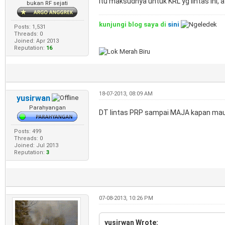
itu maksudnya untuk KRL yg lintas ini,
bukan RF sejati
kunjungi blog saya di
sini
Posts: 1,531
Threads: 0
Joined: Apr 2013
Reputation:
16
18-07-2013, 08:09 AM
yusirwan
Parahyangan
DT lintas PRP sampai MAJA kapan mau dio
Posts: 499
Threads: 0
Joined: Jul 2013
Reputation:
3
07-08-2013, 10:26 PM
yusirwan Wrote: