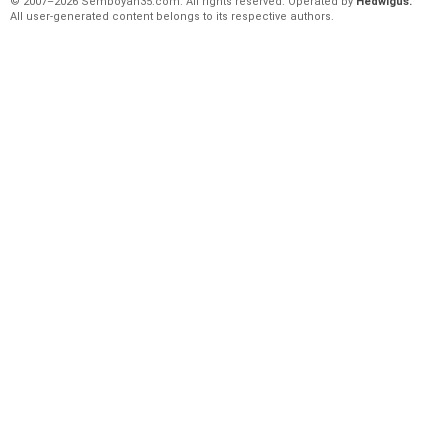
© 2007–2026 Semboyan35.com. All rights reserved. Operated by
Hedwigus.
All user-generated content belongs to its respective authors.