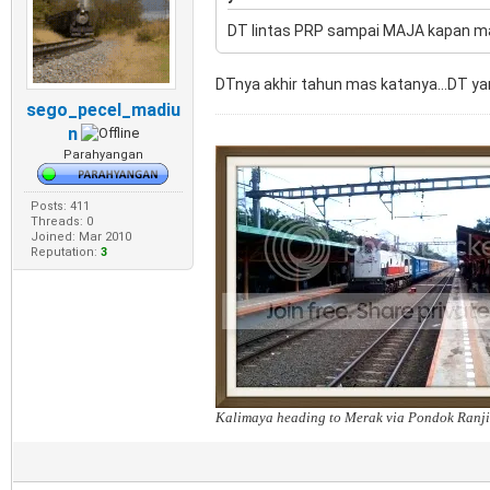
DT lintas PRP sampai MAJA kapan mau di
DTnya akhir tahun mas katanya...DT yan
sego_pecel_madiu
n
Parahyangan
Posts: 411
Threads: 0
Joined: Mar 2010
Reputation:
3
Kalimaya heading to Merak via Pondok Ranji 