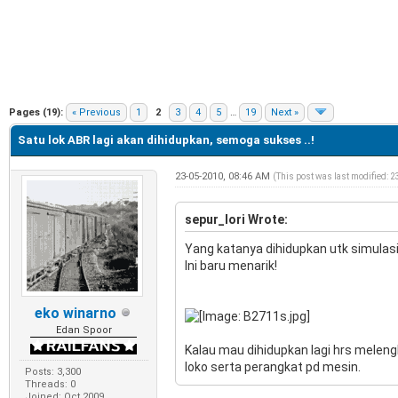
e
Pages (19):
« Previous
1
2
3
4
5
…
19
Next »
Satu lok ABR lagi akan dihidupkan, semoga sukses ..!
23-05-2010, 08:46 AM
(This post was last modified: 
sepur_lori Wrote:
Yang katanya dihidupkan utk simulasi
Ini baru menarik!
eko winarno
Edan Spoor
Kalau mau dihidupkan lagi hrs melen
loko serta perangkat pd mesin.
Posts: 3,300
Threads: 0
Joined: Oct 2009