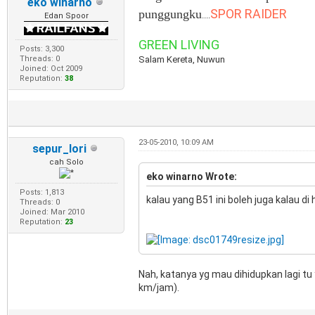
eko winarno
SPOR RAIDER
punggungku
....
Edan Spoor
GREEN LIVING
Posts: 3,300
Threads: 0
Salam Kereta, Nuwun
Joined: Oct 2009
Reputation:
38
23-05-2010, 10:09 AM
sepur_lori
cah Solo
eko winarno Wrote:
Posts: 1,813
kalau yang B51 ini boleh juga kalau di 
Threads: 0
Joined: Mar 2010
Reputation:
23
Nah, katanya yg mau dihidupkan lagi tu
km/jam).