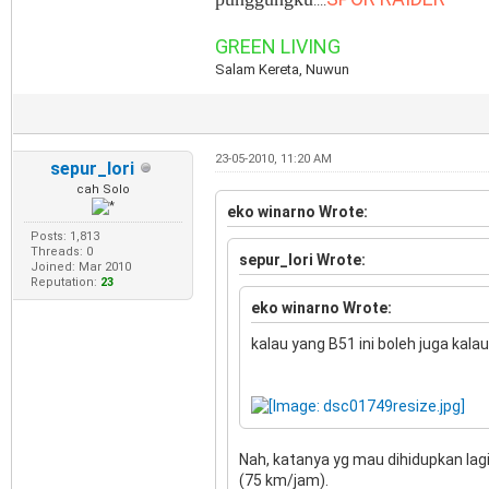
....
GREEN LIVING
Salam Kereta, Nuwun
23-05-2010, 11:20 AM
sepur_lori
cah Solo
eko winarno Wrote:
Posts: 1,813
Threads: 0
sepur_lori Wrote:
Joined: Mar 2010
Reputation:
23
eko winarno Wrote:
kalau yang B51 ini boleh juga kalau
Nah, katanya yg mau dihidupkan lagi
(75 km/jam).