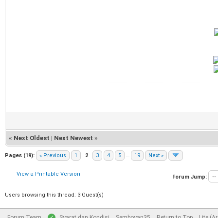
«
Next Oldest
|
Next Newest
»
Pages (19):
« Previous
1
2
3
4
5
…
19
Next »
View a Printable Version
Forum Jump:
Users browsing this thread: 3 Guest(s)
Forum Team
Syarat dan Kondisi
Semboyan35
Return to Top
Lite (A