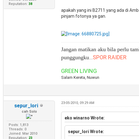
Reputation:
38
apakah yang ini B2711 yang ada di Am
pinjam fotonya ya gan.
Jangan matikan aku bila perlu tam
SPOR RAIDER
punggungku
....
GREEN LIVING
Salam Kereta, Nuwun
23-05-2010, 09:29 AM
sepur_lori
cah Solo
eko winarno Wrote:
Posts: 1,813
Threads: 0
sepur_lori Wrote:
Joined: Mar 2010
Reputation:
23