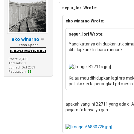
sepur_lori Wrote:
eko winarno Wrote:
sepur_lori Wrote:
eko winarno
Yang katanya dihidupkan utk simul
Edan Spoor
dihidupkan? Ini baru menarik!
Posts: 3,300
Threads: 0
Joined: Oct 2009
Reputation:
38
Kalau mau dihidupkan lagi hrs me
pd loko serta perangkat pd mesin.
apakah yang ini B2711 yang ada di
pinjam fotonya ya gan.