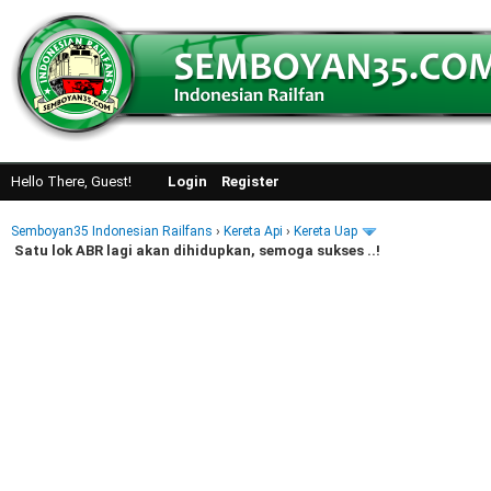
Hello There, Guest!
Login
Register
Semboyan35 Indonesian Railfans
›
Kereta Api
›
Kereta Uap
Satu lok ABR lagi akan dihidupkan, semoga sukses ..!