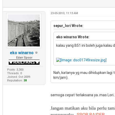
23-05-2010, 11:13 AM
sepur_lori Wrote:
eko winarno Wrote:
kalau yang B51 ini boleh juga kalau d
eko winarno
Edan Spoor
Posts: 3,300
Nah, katanya yg mau dihidupkan lagi 
Threads: 0
Joined: Oct 2009
km/jam).
Reputation:
38
semoga cepat terlaksana ya..mas Lori..
Jangan matikan aku bila perlu tam
SPOR RAIDER
punggungku