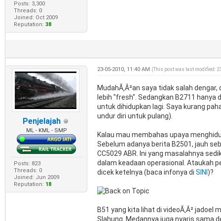
Posts: 3,300
Threads: 0
Joined: Oct 2009
Reputation:
38
23-05-2010, 11:40 AM
(This post was last modified: 
MudahÃ‚Â²an saya tidak salah dengar, 
lebih "fresh". Sedangkan B2711 hanya
untuk dihidupkan lagi. Saya kurang pa
undur diri untuk pulang).
Penjelajah
ML - KML - SMP
Kalau mau membahas upaya menghidupkan
Sebelum adanya berita B2501, jauh s
CC5029 ABR. Ini yang masalahnya sediki
dalam keadaan operasional. Ataukah per
Posts: 823
Threads: 0
dicek ketelnya (baca infonya di
SINI
)?
Joined: Jun 2009
Reputation:
18
B51 yang kita lihat di videoÃ‚Â² jado
Slahung. Medannya juga nyaris sama de