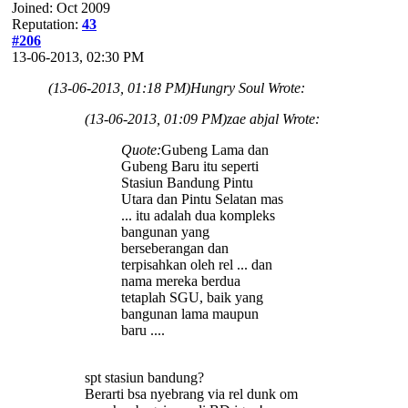
Joined: Oct 2009
Reputation:
43
#206
13-06-2013, 02:30 PM
(13-06-2013, 01:18 PM)
Hungry Soul Wrote:
(13-06-2013, 01:09 PM)
zae abjal Wrote:
Quote:
Gubeng Lama dan
Gubeng Baru itu seperti
Stasiun Bandung Pintu
Utara dan Pintu Selatan mas
... itu adalah dua kompleks
bangunan yang
berseberangan dan
terpisahkan oleh rel ... dan
nama mereka berdua
tetaplah SGU, baik yang
bangunan lama maupun
baru ....
spt stasiun bandung?
Berarti bsa nyebrang via rel dunk om