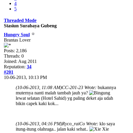
4
5
Threaded Mode
Stasiun Surabaya Gubeng
Hungry Soul
Brantas Lover
Posts: 2,186
Threads: 0
Joined: Aug 2011
Reputation:
34
#201
10-06-2013, 10:13 PM
(10-06-2013, 11:08 AM)
CC-201-23 Wrote:
bukannya
muternya nanti malah tambah jauh ya?
lewat selatan (Hotel Sahid) yg paling deket aja udah
bikin capek kaki kok...
(10-06-2013, 04:16 PM)
Ryco_raiCo Wrote:
klo saya
itung-itung olahraga.. jalan kaki sehat..