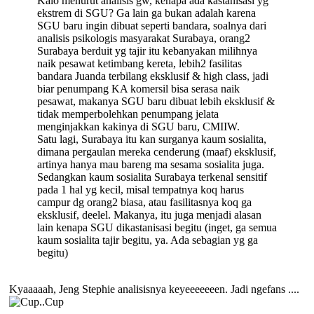
Kalo menurut analisis gw, kenapa ada kastanisasi yg
ekstrem di SGU? Ga lain ga bukan adalah karena
SGU baru ingin dibuat seperti bandara, soalnya dari
analisis psikologis masyarakat Surabaya, orang2
Surabaya berduit yg tajir itu kebanyakan milihnya
naik pesawat ketimbang kereta, lebih2 fasilitas
bandara Juanda terbilang eksklusif & high class, jadi
biar penumpang KA komersil bisa serasa naik
pesawat, makanya SGU baru dibuat lebih eksklusif &
tidak memperbolehkan penumpang jelata
menginjakkan kakinya di SGU baru, CMIIW.
Satu lagi, Surabaya itu kan surganya kaum sosialita,
dimana pergaulan mereka cenderung (maaf) eksklusif,
artinya hanya mau bareng ma sesama sosialita juga.
Sedangkan kaum sosialita Surabaya terkenal sensitif
pada 1 hal yg kecil, misal tempatnya koq harus
campur dg orang2 biasa, atau fasilitasnya koq ga
eksklusif, deelel. Makanya, itu juga menjadi alasan
lain kenapa SGU dikastanisasi begitu (inget, ga semua
kaum sosialita tajir begitu, ya. Ada sebagian yg ga
begitu)
Kyaaaaah, Jeng Stephie analisisnya keyeeeeeeen. Jadi ngefans ....