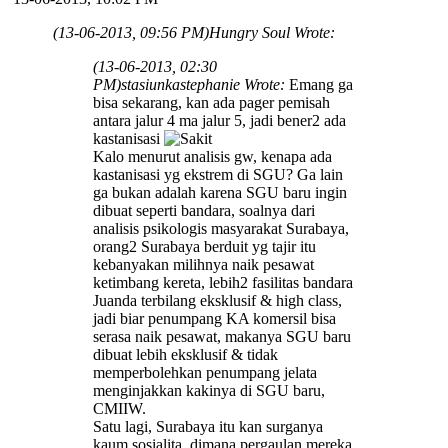
(13-06-2013, 09:56 PM)
Hungry Soul Wrote:
(13-06-2013, 02:30
PM)
stasiunkastephanie Wrote:
Emang ga
bisa sekarang, kan ada pager pemisah
antara jalur 4 ma jalur 5, jadi bener2 ada
kastanisasi
Kalo menurut analisis gw, kenapa ada
kastanisasi yg ekstrem di SGU? Ga lain
ga bukan adalah karena SGU baru ingin
dibuat seperti bandara, soalnya dari
analisis psikologis masyarakat Surabaya,
orang2 Surabaya berduit yg tajir itu
kebanyakan milihnya naik pesawat
ketimbang kereta, lebih2 fasilitas bandara
Juanda terbilang eksklusif & high class,
jadi biar penumpang KA komersil bisa
serasa naik pesawat, makanya SGU baru
dibuat lebih eksklusif & tidak
memperbolehkan penumpang jelata
menginjakkan kakinya di SGU baru,
CMIIW.
Satu lagi, Surabaya itu kan surganya
kaum sosialita, dimana pergaulan mereka