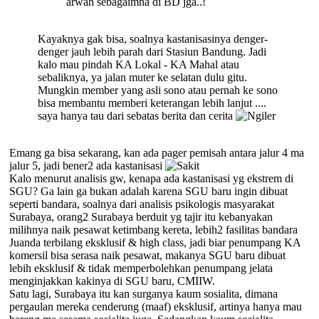
arwah sebagaimna di BD jga..!
Kayaknya gak bisa, soalnya kastanisasinya denger-
denger jauh lebih parah dari Stasiun Bandung. Jadi
kalo mau pindah KA Lokal - KA Mahal atau
sebaliknya, ya jalan muter ke selatan dulu gitu.
Mungkin member yang asli sono atau pernah ke sono
bisa membantu memberi keterangan lebih lanjut ....
saya hanya tau dari sebatas berita dan cerita
Emang ga bisa sekarang, kan ada pager pemisah antara jalur 4 ma
jalur 5, jadi bener2 ada kastanisasi
Kalo menurut analisis gw, kenapa ada kastanisasi yg ekstrem di
SGU? Ga lain ga bukan adalah karena SGU baru ingin dibuat
seperti bandara, soalnya dari analisis psikologis masyarakat
Surabaya, orang2 Surabaya berduit yg tajir itu kebanyakan
milihnya naik pesawat ketimbang kereta, lebih2 fasilitas bandara
Juanda terbilang eksklusif & high class, jadi biar penumpang KA
komersil bisa serasa naik pesawat, makanya SGU baru dibuat
lebih eksklusif & tidak memperbolehkan penumpang jelata
menginjakkan kakinya di SGU baru, CMIIW.
Satu lagi, Surabaya itu kan surganya kaum sosialita, dimana
pergaulan mereka cenderung (maaf) eksklusif, artinya hanya mau