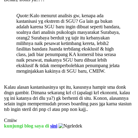
Quote:
Kalo menurut analisis gw, kenapa ada
kastanisasi yg ekstrem di SGU? Ga lain ga bukan
adalah karena SGU baru ingin dibuat seperti bandara,
soalnya dari analisis psikologis masyarakat Surabaya,
orang2 Surabaya berduit yg tajir itu kebanyakan
milihnya naik pesawat ketimbang kereta, lebih2
fasilitas bandara Juanda terbilang eksklusif & high
class, jadi biar penumpang KA komersil bisa serasa
naik pesawat, makanya SGU baru dibuat lebih
eksklusif & tidak memperbolehkan penumpang jelata
menginjakkan kakinya di SGU baru, CMIIW.
Kalau alasan kastanisasinya spt itu, kasusnya hampir sma donk
dngn gambir. Dimana sekarang krl cl (apalagi krl ekonomi, kalau
yg ini katanya dri dlu ya?) gk berhenti di situ. Konon, alasannya
selain ingin mempermudah proses boarding pass jga karna stasiun
tsb ingin steril dri pnp cl atau pnp non kajj..
Cmiiw
kunjungi blog saya di
sini