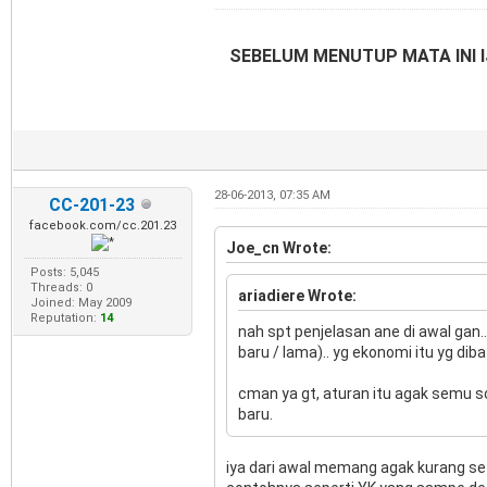
SEBELUM MENUTUP MATA INI I
28-06-2013, 07:35 AM
CC-201-23
facebook.com/cc.201.23
Joe_cn Wrote:
Posts: 5,045
Threads: 0
ariadiere Wrote:
Joined: May 2009
Reputation:
14
nah spt penjelasan ane di awal gan.
baru / lama).. yg ekonomi itu yg di
cman ya gt, aturan itu agak semu s
baru.
iya dari awal memang agak kurang setu