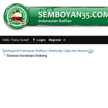
Hello There, Guest!
Login
Register
Semboyan35 Indonesian Railfans
›
Kereta Api
›
Depo dan Stasiun
Stasiun Surabaya Gubeng