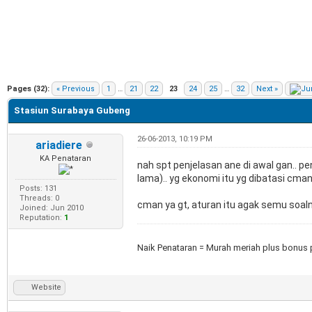
e
Pages (32):
« Previous
1
…
21
22
23
24
25
…
32
Next »
Stasiun Surabaya Gubeng
26-06-2013, 10:19 PM
ariadiere
KA Penataran
nah spt penjelasan ane di awal gan.. p
lama).. yg ekonomi itu yg dibatasi cma
Posts: 131
Threads: 0
cman ya gt, aturan itu agak semu soal
Joined: Jun 2010
Reputation:
1
Naik Penataran = Murah meriah plus bonus
Website