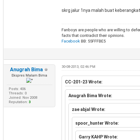
skrg jalur 1nya malah buat keberangk
Fanboys are people who are willing to defen
facts that contradict their opinions.
Facebook
BB: 55FFFBE5
30-08-2013, 02:46 PM
Anugrah Bima
Ekspres Malam Bima
CC-201-23 Wrote:
Posts: 406
Threads: 0
Anugrah Bima Wrote:
Joined: Nov 2008
Reputation:
3
zae abjal Wrote:
spoor_hunter Wrote:
Garry KAHP Wrote: