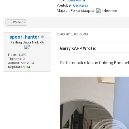
Flickr :
GarryKAHP
Youtube :
Gerikahp
Majulah Perkeretaapian
Website
28-08-2013, 03:55 PM
spoor_hunter
Keliling Jawa Naik KA
Garry KAHP Wrote:
Posts: 1,392
Threads: 0
Pintu masuk stasiun Gubeng Baru se
Joined: Apr 2013
Reputation:
33