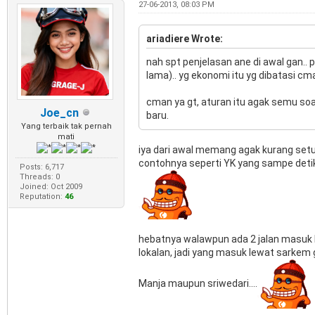
27-06-2013, 08:03 PM
ariadiere Wrote:
nah spt penjelasan ane di awal gan.. 
lama).. yg ekonomi itu yg dibatasi c
cman ya gt, aturan itu agak semu soa
Joe_cn
baru.
Yang terbaik tak pernah
mati
iya dari awal memang agak kurang setuju
contohnya seperti YK yang sampe deti
Posts: 6,717
Threads: 0
Joined: Oct 2009
Reputation:
46
hebatnya walawpun ada 2 jalan masuk ke
lokalan, jadi yang masuk lewat sarkem
Manja maupun sriwedari....