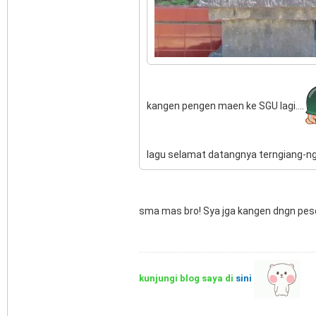
kangen pengen maen ke SGU lagi....
lagu selamat datangnya terngiang-ngia
sma mas bro! Sya jga kangen dngn pe
kunjungi blog saya di
sini