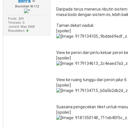
dixtra
Bismillah W.112
Daripada terus menerus ributin sistem
masa bodo dengan sistem ini, lebih bai
Posts: 359
Threads: 0
Taman dekat viaduk:
Joined: May 2008
[spoiler]
Reputation:
4
View ke peron dari pintu keluar peron k
[spoiler]
View ke ruang tunggu dari peron jalur 6:
[spoiler]
Suasana pengecekan tiket untuk masuk
[spoiler]