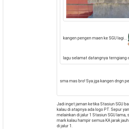
kangen pengen maen ke SGU lagi....
lagu selamat datangnya terngiang-ng
sma mas bro! Sya jga kangen dngn 
Jadi inget jaman ketika Stasiun SGU ba
kalau di atapnya ada logo PT. Sepur yan
melainkan di jalur 1 Stasiun SGU lama,
mark kalau hampir semua KA jarak jauh
di jalur 1.