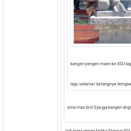
kangen pengen maen ke SGU lagi.
lagu selamat datangnya terngian
sma mas bro! Sya jga kangen dn
Jadi inget jaman ketika Stasiun SG