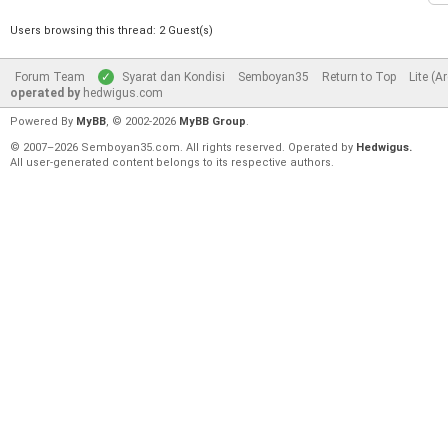
Users browsing this thread: 2 Guest(s)
Forum Team
Syarat dan Kondisi
Semboyan35
Return to Top
Lite (A
operated by
hedwigus.com
Powered By
MyBB
, © 2002-2026
MyBB Group
.
© 2007–2026 Semboyan35.com. All rights reserved. Operated by
Hedwigus.
All user-generated content belongs to its respective authors.