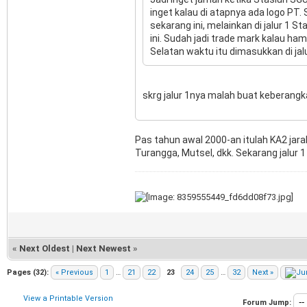
inget kalau di atapnya ada logo PT.
sekarang ini, melainkan di jalur 1
ini. Sudah jadi trade mark kalau ha
Selatan waktu itu dimasukkan di jalu
skrg jalur 1nya malah buat keberang
Pas tahun awal 2000-an itulah KA2 jara
Turangga, Mutsel, dkk. Sekarang jalur
«
Next Oldest
|
Next Newest
»
Pages (32):
« Previous
1
…
21
22
23
24
25
…
32
Next »
View a Printable Version
Forum Jump: