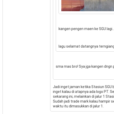
kangen pengen maen ke SGU lagi...
lagu selamat datangnya terngiang-
sma mas bro! Sya jga kangen dngn
Jadi inget jaman ketika Stasiun SGU 
inget kalau di atapnya ada logo PT. S
sekarang ini, melainkan di jalur 1 St
Sudah jadi trade mark kalau hampir s
waktu itu dimasukkan di jalur 1.