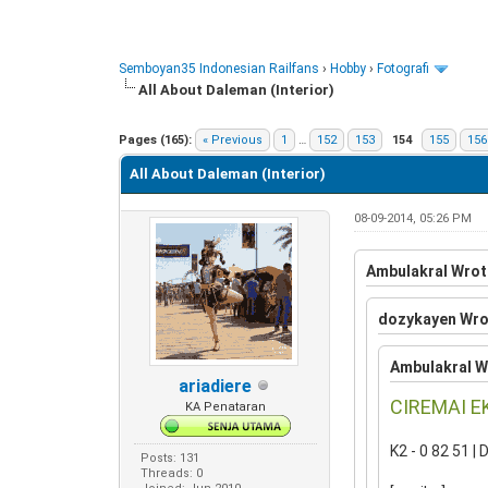
Semboyan35 Indonesian Railfans
›
Hobby
›
Fotografi
All About Daleman (Interior)
3 Vote(s) - 4.33 Average
1
2
3
4
5
Pages (165):
« Previous
1
…
152
153
154
155
156
All About Daleman (Interior)
08-09-2014, 05:26 PM
Ambulakral Wrot
dozykayen Wro
Ambulakral W
ariadiere
CIREMAI E
KA Penataran
K2 - 0 82 51 | 
Posts: 131
Threads: 0