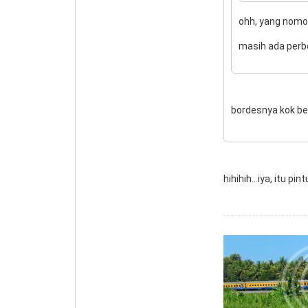
ohh, yang nomor
masih ada perb
bordesnya kok be
hihihih...iya, itu 