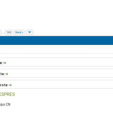
…
165
Next »
e:
te:
rote:
KSPRES
Dipo CN