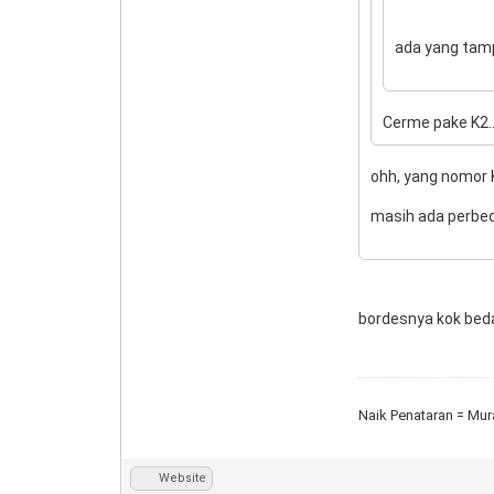
ada yang tam
Cerme pake K2..
ohh, yang nomor K
masih ada perbed
bordesnya kok bed
Naik Penataran = Mu
Website