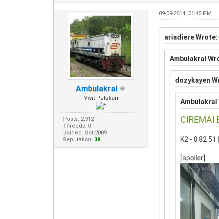
09-09-2014, 01:45 PM
ariadiere Wrote:
Ambulakral Wr
dozykayen W
Ambulakral
Visit Patukan
Ambulakral
CIREMAI
Posts: 2,912
Threads: 0
Joined: Oct 2009
K2 - 0 82 51 
Reputation:
38
[spoiler]