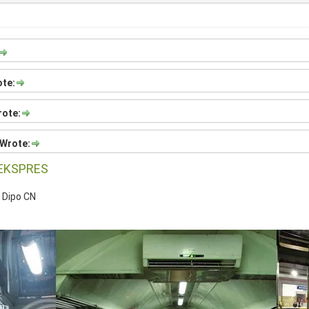
ote:
rote:
 Wrote:
 EKSPRES
| Dipo CN