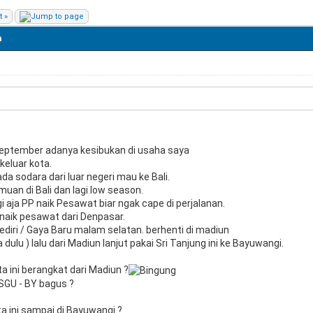
t »
a
September adanya kesibukan di usaha saya
keluar kota.
ada sodara dari luar negeri mau ke Bali.
muan di Bali dan lagi low season.
rgi aja PP naik Pesawat biar ngak cape di perjalanan.
 naik pesawat dari Denpasar.
Kediri / Gaya Baru malam selatan. berhenti di madiun
dulu ) lalu dari Madiun lanjut pakai Sri Tanjung ini ke Bayuwangi.
a ini berangkat dari Madiun ?
 SGU - BY bagus ?
a ini sampai di Bayuwangi ?