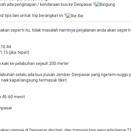
ah ada penginapan / kendaraan bus ke Denpasar ?
 tips lain untuk trip berangkat ini ?
kan seperti itu, tidak masalah nantinya perjalanan anda akan seperti i
 10.44
1.15 (jika tepat)
n kaki ke pelabuhan sejauh 200 meter
abuhan selalu ada bus jrusan Jember-Denpasar yang ngetem nuggu p
 naik kapal langsung termasuk tiket.
 45-60 menit
enpasar
 akan sampai di Denpasar dini hari, dan transportasi yang ada hanya T