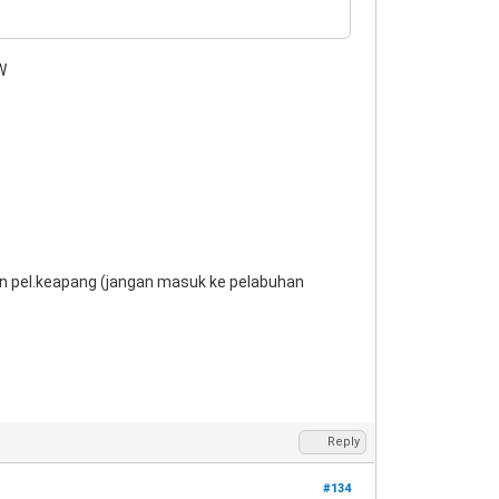
W
n pel.keapang (jangan masuk ke pelabuhan
Reply
#134