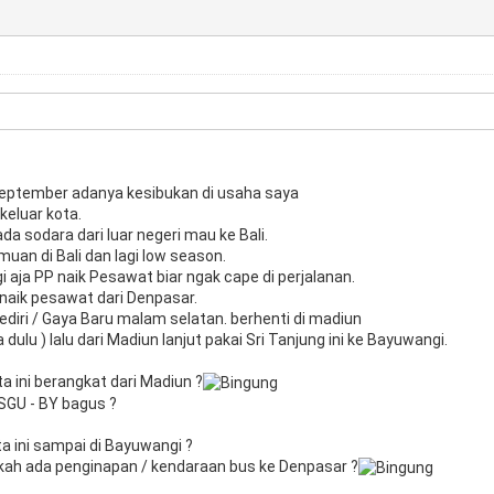
September adanya kesibukan di usaha saya
keluar kota.
ada sodara dari luar negeri mau ke Bali.
muan di Bali dan lagi low season.
rgi aja PP naik Pesawat biar ngak cape di perjalanan.
 naik pesawat dari Denpasar.
Kediri / Gaya Baru malam selatan. berhenti di madiun
dulu ) lalu dari Madiun lanjut pakai Sri Tanjung ini ke Bayuwangi.
a ini berangkat dari Madiun ?
 SGU - BY bagus ?
a ini sampai di Bayuwangi ?
ah ada penginapan / kendaraan bus ke Denpasar ?