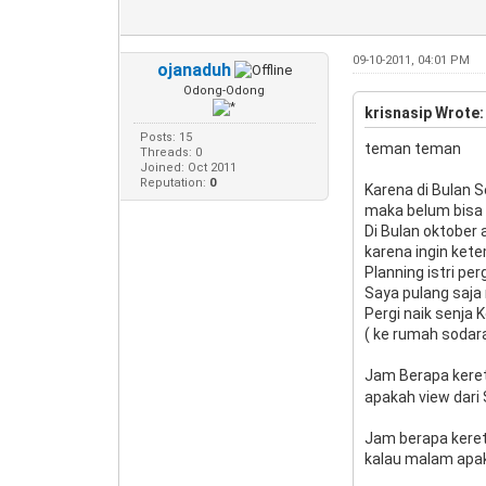
09-10-2011, 04:01 PM
ojanaduh
Odong-Odong
krisnasip Wrote:
Posts: 15
teman teman
Threads: 0
Joined: Oct 2011
Reputation:
0
Karena di Bulan 
maka belum bisa 
Di Bulan oktober 
karena ingin kete
Planning istri pe
Saya pulang saja
Pergi naik senja 
( ke rumah sodara 
Jam Berapa keret
apakah view dari
Jam berapa keret
kalau malam apak