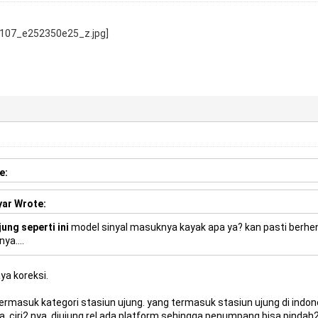
e:
yar Wrote:
jung seperti ini
model sinyal masuknya kayak apa ya? kan pasti berhent
ya....
ya koreksi.
 termasuk kategori stasiun ujung. yang termasuk stasiun ujung di indone
. ciri2 nya, diujung rel ada platform sehingga penumpang bisa pindah2