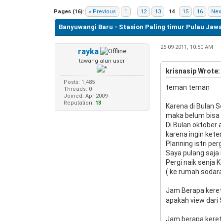
0 Vote(s) - 0 Average
1
2
3
4
5
Pages (16):
« Previous
1
…
12
13
14
15
16
Nex
Banyuwangi Baru - Stasion Paling timur Pulau Jaw
26-09-2011, 10:50 AM
rayka
tawang alun user
krisnasip Wrote:
Posts: 1,485
teman teman
Threads: 0
Joined: Apr 2009
Reputation:
13
Karena di Bulan 
maka belum bisa 
Di Bulan oktober 
karena ingin kete
Planning istri pe
Saya pulang saja
Pergi naik senja 
( ke rumah sodara 
Jam Berapa keret
apakah view dari
Jam berapa keret