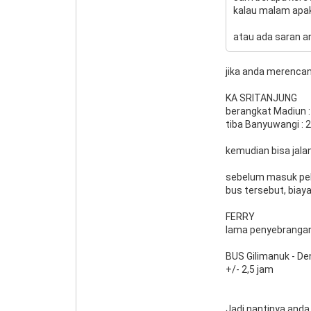
kalau malam apak
atau ada saran and
jika anda merencana
KA SRITANJUNG
berangkat Madiun :
tiba Banyuwangi : 2
kemudian bisa jala
sebelum masuk pel
bus tersebut, biaya
FERRY
lama penyebrangan
BUS Gilimanuk - D
+/- 2,5 jam
Jadi nantinya anda