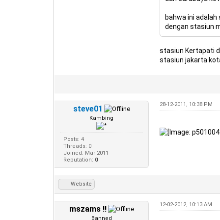
bahwa ini adalah 
dengan stasiun me
stasiun Kertapati d
stasiun jakarta kot
28-12-2011, 10:38 PM
steve01
Kambing
Posts: 4
Threads: 0
Joined: Mar 2011
Reputation:
0
Website
12-02-2012, 10:13 AM
mszams !!
Banned