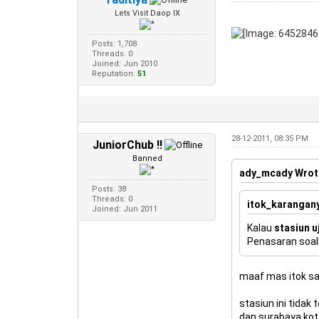
Lets Visit Daop IX
Posts: 1,708
Threads: 0
Joined: Jun 2010
Reputation:
51
28-12-2011, 08:35 PM
JuniorChub !!
Banned
ady_mcady Wrot
Posts: 38
Threads: 0
itok_karangan
Joined: Jun 2011
Kalau
stasiun u
Penasaran soaln
maaf mas itok sa
stasiun ini tidak
dan surabaya kota