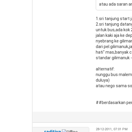
atau ada saran and
1.sri tanjung star
2.sri tanjung datan
untuk bus,ada kok 
jalan kaki aja ke 
nyebrang ke gilima
dari pel.gilimanuk,ja
hati" mas,banyak c
standar gilimanuk 
alternatif:
nunggu bus malem 
duluya)
atau nego sama sop
##berdasarkan pen
28-12-2011, 07:01 PM
raditiya