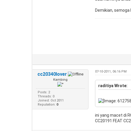
Demikian, semoga
07-10-2011, 06:16 PM
cc20340lover
Kambing
raditiya Wrote:
Posts: 2
Threads: 0
Joined: Oct 2011
Reputation:
0
ini yang macet di 
CC20191 FEAT CC