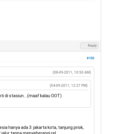
Reply
#135
(08-09-2011, 10:50 AM)
(04-09-2011, 12:27 PM)
i di stasiun....(maaf kalau OOT)
sia hanya ada 3: jakarta kota, tanjung priok,
 jalur tanpa menyeberangi rel.