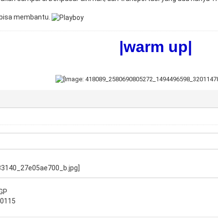
 bisa membantu.
|warm up|
RGP
20115