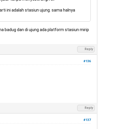
arti ini adalah stasiun ujung. sama halnya
gna badug dan di ujung ada platform stasiun mirip
Reply
#136
Reply
#137