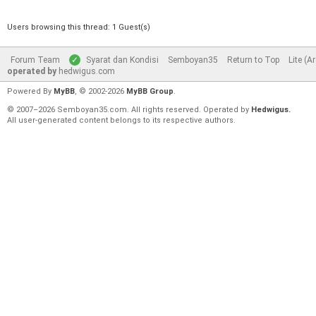
Users browsing this thread: 1 Guest(s)
Forum Team
Syarat dan Kondisi
Semboyan35
Return to Top
Lite (A
operated by
hedwigus.com
Powered By
MyBB
, © 2002-2026
MyBB Group
.
© 2007–2026 Semboyan35.com. All rights reserved. Operated by
Hedwigus.
All user-generated content belongs to its respective authors.