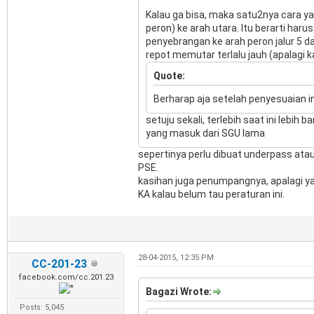
Kalau ga bisa, maka satu2nya cara y
peron) ke arah utara. Itu berarti h
penyebrangan ke arah peron jalur 5 d
repot memutar terlalu jauh (apalagi k
Quote:
Berharap aja setelah penyesuaian 
setuju sekali, terlebih saat ini lebi
yang masuk dari SGU lama
sepertinya perlu dibuat underpass ata
PSE.
kasihan juga penumpangnya, apalagi y
KA kalau belum tau peraturan ini.
28-04-2015, 12:35 PM
CC-201-23
facebook.com/cc.201.23
Bagazi Wrote:
Posts: 5,045