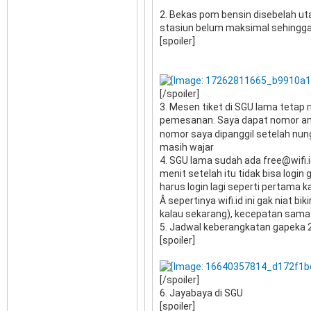
2. Bekas pom bensin disebelah ut
stasiun belum maksimal sehingga j
[spoiler]
[/spoiler]
3. Mesen tiket di SGU lama tetap
pemesanan. Saya dapat nomor ant
nomor saya dipanggil setelah nung
masih wajar
4. SGU lama sudah ada free@wifi.i
menit setelah itu tidak bisa login
harus login lagi seperti pertama k
Â sepertinya wifi.id ini gak niat bi
kalau sekarang), kecepatan sama t
5. Jadwal keberangkatan gapeka 2
[spoiler]
[/spoiler]
6. Jayabaya di SGU
[spoiler]