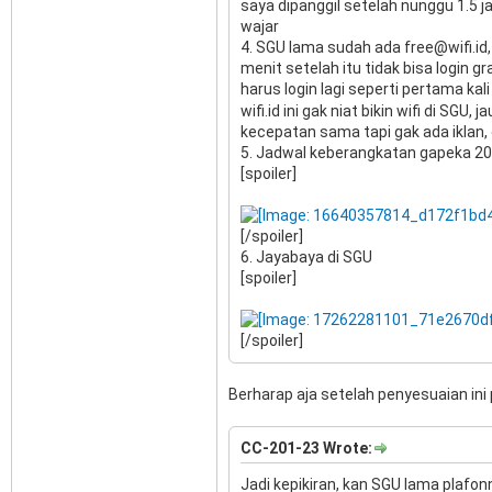
saya dipanggil setelah nunggu 1.5 j
wajar
4. SGU lama sudah ada free@wifi.id,
menit setelah itu tidak bisa login g
harus login lagi seperti pertama kal
wifi.id ini gak niat bikin wifi di SGU
kecepatan sama tapi gak ada iklan, 
5. Jadwal keberangkatan gapeka 20
[spoiler]
[/spoiler]
6. Jayabaya di SGU
[spoiler]
[/spoiler]
Berharap aja setelah penyesuaian in
CC-201-23 Wrote:
Jadi kepikiran, kan SGU lama plafonny