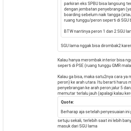
parkiran eks SPBU bisa langsung te
dengan jembatan penyebrangan (yang
boarding sebelum naik tangga (ata
ruang tunggu/peron seperti di SGU 
BTW nantinya peron 1 dan 2 SGU lam
SGU lama nggak bisa dirombak2 kare
Kalau hanya merombak interior bisa ng
seperti di PSE (ruang tunggu GMR mala
Kalau ga bisa, maka satu2nya cara ya 
peron) ke arah utara. Itu berarti har
penyebrangan ke arah peron jalur 5 dan
memutar terlalu jauh (apalagi kalau ker
Quote:
Berharap aja setelah penyesuaian in
setuju sekali, terlebih saat ini lebih
masuk dari SGU lama