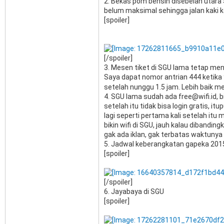
2. Bekas pom bensin disebelah utara
belum maksimal sehingga jalan kaki ke
[spoiler]
[/spoiler]
3. Mesen tiket di SGU lama tetap me
Saya dapat nomor antrian 444 ketika
setelah nunggu 1.5 jam. Lebih baik me
4. SGU lama sudah ada free@wifi.id, b
setelah itu tidak bisa login gratis, i
lagi seperti pertama kali setelah itu
bikin wifi di SGU, jauh kalau dibandin
gak ada iklan, gak terbatas waktunya 
5. Jadwal keberangkatan gapeka 2015
[spoiler]
[/spoiler]
6. Jayabaya di SGU
[spoiler]