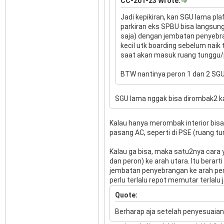
CC-201-23 Wrote:
Jadi kepikiran, kan SGU lama plafo
parkiran eks SPBU bisa langsung
saja) dengan jembatan penyebra
kecil utk boarding sebelum naik
saat akan masuk ruang tunggu/p
BTW nantinya peron 1 dan 2 SGU
SGU lama nggak bisa dirombak2 
Kalau hanya merombak interior bisa
pasang AC, seperti di PSE (ruang t
Kalau ga bisa, maka satu2nya cara 
dan peron) ke arah utara. Itu bera
jembatan penyebrangan ke arah pero
perlu terlalu repot memutar terlalu 
Quote:
Berharap aja setelah penyesuaian