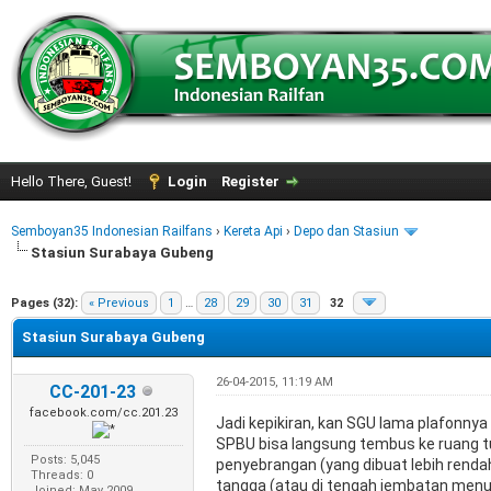
Hello There, Guest!
Login
Register
Semboyan35 Indonesian Railfans
›
Kereta Api
›
Depo dan Stasiun
Stasiun Surabaya Gubeng
e
Pages (32):
« Previous
1
…
28
29
30
31
32
Stasiun Surabaya Gubeng
26-04-2015, 11:19 AM
CC-201-23
facebook.com/cc.201.23
Jadi kepikiran, kan SGU lama plafonnya lu
SPBU bisa langsung tembus ke ruang tu
Posts: 5,045
penyebrangan (yang dibuat lebih renda
Threads: 0
tangga (atau di tengah jembatan menuj
Joined: May 2009