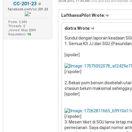
26-04-2015, 11:44 AM
(This post was last modified: 
CC-201-23
facebook.com/cc.201.23
LufthansaPilot Wrote:
Posts: 5,045
Threads: 0
dixtra Wrote:
Joined: May 2009
Reputation:
14
Sundul dengan laporan keadaan SGU 
1. Semua K3 JJ dari SGU (Pasundan
[spoiler]
[/spoiler]
2. Bekas pom bensin disebelah utar
stasiun belum maksimal sehingga jal
[spoiler]
[/spoiler]
3. Mesen tiket di SGU lama tetap m
pemesanan. Saya dapat nomor antr