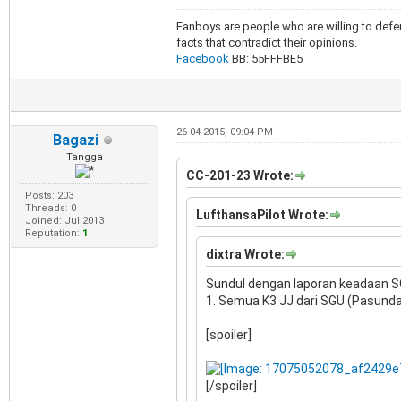
Fanboys are people who are willing to defen
facts that contradict their opinions.
Facebook
BB: 55FFFBE5
26-04-2015, 09:04 PM
Bagazi
Tangga
CC-201-23 Wrote:
Posts: 203
Threads: 0
LufthansaPilot Wrote:
Joined: Jul 2013
Reputation:
1
dixtra Wrote:
Sundul dengan laporan keadaan SG
1. Semua K3 JJ dari SGU (Pasunda
[spoiler]
[/spoiler]