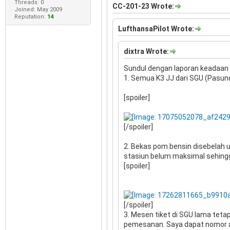
Threads: 0
CC-201-23 Wrote:
Joined: May 2009
Reputation:
14
LufthansaPilot Wrote:
dixtra Wrote:
Sundul dengan laporan keadaan S
1. Semua K3 JJ dari SGU (Pasun
[spoiler]
[/spoiler]
2. Bekas pom bensin disebelah 
stasiun belum maksimal sehingga
[spoiler]
[/spoiler]
3. Mesen tiket di SGU lama tet
pemesanan. Saya dapat nomor a