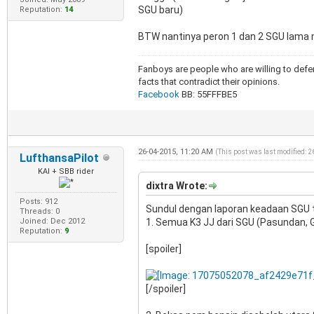
SGU baru)
Reputation:
14
BTW nantinya peron 1 dan 2 SGU lama m
Fanboys are people who are willing to defen
facts that contradict their opinions.
Facebook
BB: 55FFFBE5
26-04-2015, 11:20 AM
(This post was last modified: 
LufthansaPilot
KAI + SBB rider
dixtra Wrote:
Posts: 912
Sundul dengan laporan keadaan SGU ta
Threads: 0
Joined: Dec 2012
1. Semua K3 JJ dari SGU (Pasundan, 
Reputation:
9
[spoiler]
[/spoiler]