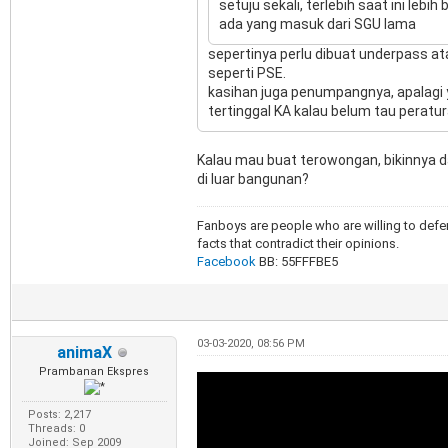
setuju sekali, terlebih saat ini le
ada yang masuk dari SGU lama
sepertinya perlu dibuat underpass a
seperti PSE.
kasihan juga penumpangnya, apalagi
tertinggal KA kalau belum tau peratura
Kalau mau buat terowongan, bikinnya 
di luar bangunan?
Fanboys are people who are willing to defen
facts that contradict their opinions.
Facebook
BB: 55FFFBE5
03-03-2020, 08:56 PM
animaX
Prambanan Ekspres
Posts: 2,217
Threads: 0
Joined: Sep 2009