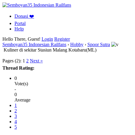
Donasi ❤️
Portal
Help
Hello There, Guest!
Login
Register
Semboyan35 Indonesian Railfans
›
Hobby
›
Spoor Sutra
Kuliner di sekitar Stasiun Malang Kotabaru(ML)
Pages (2):
1
2
Next »
Thread Rating:
0
Vote(s)
-
0
Average
1
2
3
4
5