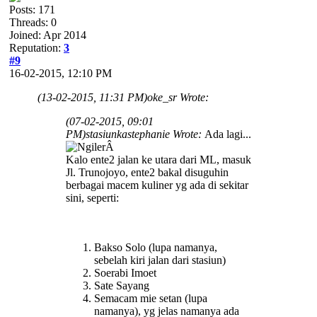
Posts: 171
Threads: 0
Joined: Apr 2014
Reputation:
3
#9
16-02-2015, 12:10 PM
(13-02-2015, 11:31 PM)
oke_sr Wrote:
(07-02-2015, 09:01
PM)
stasiunkastephanie Wrote:
Ada lagi...
Â
Kalo ente2 jalan ke utara dari ML, masuk
Jl. Trunojoyo, ente2 bakal disuguhin
berbagai macem kuliner yg ada di sekitar
sini, seperti:
Bakso Solo (lupa namanya,
sebelah kiri jalan dari stasiun)
Soerabi Imoet
Sate Sayang
Semacam mie setan (lupa
namanya), yg jelas namanya ada