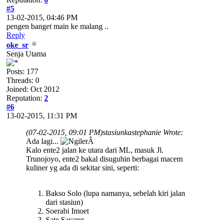
#5
13-02-2015, 04:46 PM
pengen banget main ke malang ..
Reply
oke_sr
Senja Utama
Posts: 177
Threads: 0
Joined: Oct 2012
Reputation:
2
#6
13-02-2015, 11:31 PM
(07-02-2015, 09:01 PM)
stasiunkastephanie Wrote:
Ada lagi...
Â
Kalo ente2 jalan ke utara dari ML, masuk Jl.
Trunojoyo, ente2 bakal disuguhin berbagai macem
kuliner yg ada di sekitar sini, seperti:
Bakso Solo (lupa namanya, sebelah kiri jalan
dari stasiun)
Soerabi Imoet
Sate Sayang