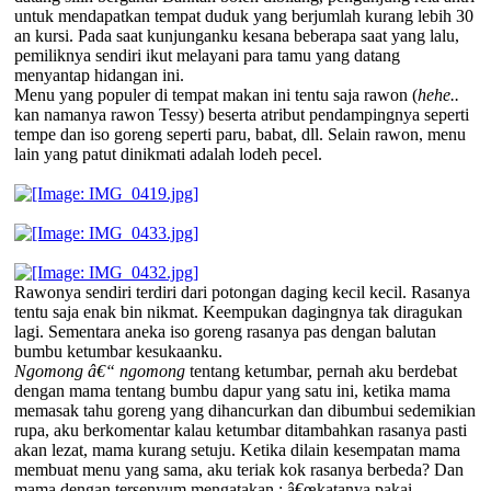
untuk mendapatkan tempat duduk yang berjumlah kurang lebih 30
an kursi. Pada saat kunjunganku kesana beberapa saat yang lalu,
pemiliknya sendiri ikut melayani para tamu yang datang
menyantap hidangan ini.
Menu yang populer di tempat makan ini tentu saja rawon (
hehe..
kan namanya rawon Tessy) beserta atribut pendampingnya seperti
tempe dan iso goreng seperti paru, babat, dll. Selain rawon, menu
lain yang patut dinikmati adalah lodeh pecel.
Rawonya sendiri terdiri dari potongan daging kecil kecil. Rasanya
tentu saja enak bin nikmat. Keempukan dagingnya tak diragukan
lagi. Sementara aneka iso goreng rasanya pas dengan balutan
bumbu ketumbar kesukaanku.
Ngomong â€“ ngomong
tentang ketumbar, pernah aku berdebat
dengan mama tentang bumbu dapur yang satu ini, ketika mama
memasak tahu goreng yang dihancurkan dan dibumbui sedemikian
rupa, aku berkomentar kalau ketumbar ditambahkan rasanya pasti
akan lezat, mama kurang setuju. Ketika dilain kesempatan mama
membuat menu yang sama, aku teriak kok rasanya berbeda? Dan
mama dengan tersenyum mengatakan : â€œkatanya pakai