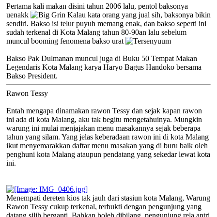
Pertama kali makan disini tahun 2006 lalu, pentol baksonya
uenakk
Kalau kata orang yang jual sih, baksonya bikin
sendiri. Bakso isi telur puyuh memang enak, dan bakso seperti ini
sudah terkenal di Kota Malang tahun 80-90an lalu sebelum
muncul booming fenomena bakso urat
Bakso Pak Dulmanan muncul juga di Buku 50 Tempat Makan
Legendaris Kota Malang karya Haryo Bagus Handoko bersama
Bakso President.
Rawon Tessy
Entah mengapa dinamakan rawon Tessy dan sejak kapan rawon
ini ada di kota Malang, aku tak begitu mengetahuinya. Mungkin
warung ini mulai menjajakan menu masakannya sejak beberapa
tahun yang silam. Yang jelas keberadaan rawon ini di kota Malang
ikut menyemarakkan daftar menu masakan yang di buru baik oleh
penghuni kota Malang ataupun pendatang yang sekedar lewat kota
ini.
Menempati dereten kios tak jauh dari stasiun kota Malang, Warung
Rawon Tessy cukup terkenal, terbukti dengan pengunjung yang
datang silih berganti. Bahkan boleh dibilang, pengunjung rela antri