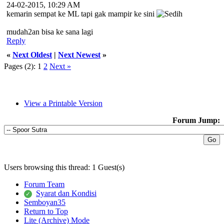
24-02-2015, 10:29 AM
kemarin sempat ke ML tapi gak mampir ke sini
mudah2an bisa ke sana lagi
Reply
«
Next Oldest
|
Next Newest
»
Pages (2):
1
2
Next »
View a Printable Version
Forum Jump:
Users browsing this thread: 1 Guest(s)
Forum Team
Syarat dan Kondisi
Semboyan35
Return to Top
Lite (Archive) Mode