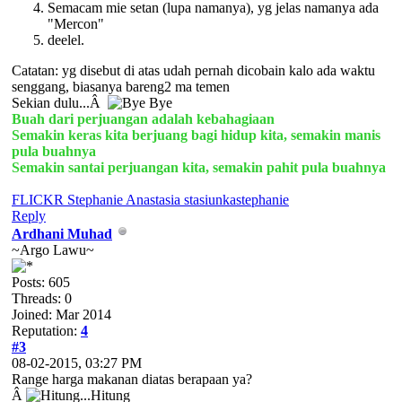
Semacam mie setan (lupa namanya), yg jelas namanya ada
"Mercon"
deelel.
Catatan: yg disebut di atas udah pernah dicobain kalo ada waktu
senggang, biasanya bareng2 ma temen
Sekian dulu...Â
Buah dari perjuangan adalah kebahagiaan
Semakin keras kita berjuang bagi hidup kita, semakin manis
pula buahnya
Semakin santai perjuangan kita, semakin pahit pula buahnya
FLICKR Stephanie Anastasia stasiunkastephanie
Reply
Ardhani Muhad
~Argo Lawu~
Posts: 605
Threads: 0
Joined: Mar 2014
Reputation:
4
#3
08-02-2015, 03:27 PM
Range harga makanan diatas berapaan ya?
Â