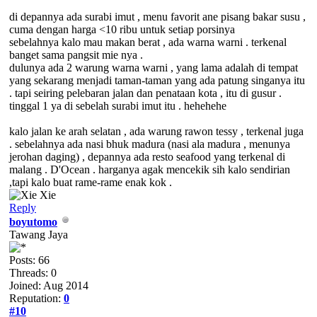
di depannya ada surabi imut , menu favorit ane pisang bakar susu ,
cuma dengan harga <10 ribu untuk setiap porsinya
sebelahnya kalo mau makan berat , ada warna warni . terkenal
banget sama pangsit mie nya .
dulunya ada 2 warung warna warni , yang lama adalah di tempat
yang sekarang menjadi taman-taman yang ada patung singanya itu
. tapi seiring pelebaran jalan dan penataan kota , itu di gusur .
tinggal 1 ya di sebelah surabi imut itu . hehehehe
kalo jalan ke arah selatan , ada warung rawon tessy , terkenal juga
. sebelahnya ada nasi bhuk madura (nasi ala madura , menunya
jerohan daging) , depannya ada resto seafood yang terkenal di
malang . D'Ocean . harganya agak mencekik sih kalo sendirian
,tapi kalo buat rame-rame enak kok .
Reply
boyutomo
Tawang Jaya
Posts: 66
Threads: 0
Joined: Aug 2014
Reputation:
0
#10