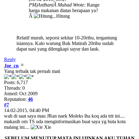
PM)
ArdhaniÂ Muhad Wrote:
Range
harga makanan diatas berapaan ya?
Â
Relatif murah, seporsi sekitar 10-20ribu, tergantung
isiannya. Kalo warung Buk Matirah 20ribu sudah
dapat nasi yang dilengkapi sayur dan lauk.
Reply
Joe_cn
Yang terbaik tak pernah mati
Posts: 6,717
Threads: 0
Joined: Oct 2009
Reputation:
46
#7
14-02-2015, 04:40 PM
wah di saat saya mau JRan naek Moleks lha koq ada trit ini....
makasih om TS uda menginformasikan buat saya yg buta kota
malang ini....
SEBELUM MENUTUP MATA INI IJINKAN AKU TUHAN