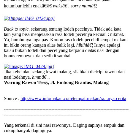
ketumbar lebih enakâ€¦â€
waksâ€¦. sorry mumâ€¦
Back to topic
, sekarang tentang lodeh pecelnya. Tidak ada kata
lain yang bisa menjelaskan rasa lodeh pecelnya kecuali : nikmat.
Ya, bumbunya juga pas. Konon rasa lodeh pecel di tempat makan
ini bikin orang kangen alias balik lagi,
hihihiâ€¦
Isinya apalagi
kalau bukan lodeh dan pecel yang berpadu diatas nasi dengan
bonus rempeyek dan sedikit sambal.
Jika kebetulan sedang lewat malang, silahkan dicicipi rawon dan
nasi lodehnya,
hmmâ€¦..
Warung Rawon Tessy, Jl. Embong Brantas, Malang
Source :
http://www.infomakan.com/tempat-makan/ra...nya-cerita
------------------------------------------------------------------------------------
----------------------------------------------------
Yang terkenal di sini nasi rawonnya. Daging sapinya empuk dan
cukup banyak dagingnya.