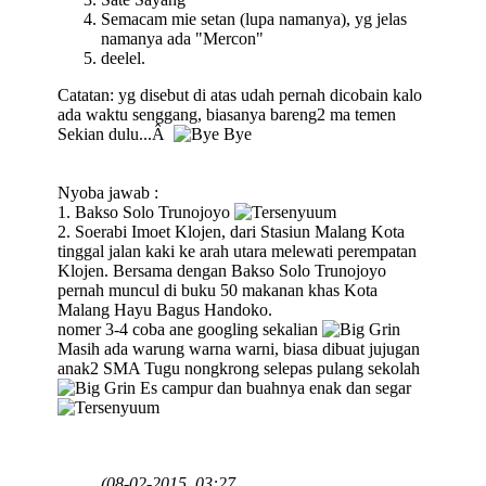
Semacam mie setan (lupa namanya), yg jelas
namanya ada "Mercon"
deelel.
Catatan: yg disebut di atas udah pernah dicobain kalo
ada waktu senggang, biasanya bareng2 ma temen
Sekian dulu...Â
Nyoba jawab :
1. Bakso Solo Trunojoyo
2. Soerabi Imoet Klojen, dari Stasiun Malang Kota
tinggal jalan kaki ke arah utara melewati perempatan
Klojen. Bersama dengan Bakso Solo Trunojoyo
pernah muncul di buku 50 makanan khas Kota
Malang Hayu Bagus Handoko.
nomer 3-4 coba ane googling sekalian
Masih ada warung warna warni, biasa dibuat jujugan
anak2 SMA Tugu nongkrong selepas pulang sekolah
Es campur dan buahnya enak dan segar
(08-02-2015, 03:27