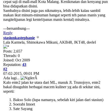
cepat saji di mall-mall Kota Malang. Kenikmatan dan kenyang pun
bisa didapatkan disini.
Sambalnya disini juga pas nikmatnya, lebih-lebih kalau sambil
makan ikut minum-minuman hangat seperti teh panas manis yang
nasgitel(panas legi kentel/panas manis kental) misalnya.
---bersambung---
Reply
stasiunkastephanie
Lala Karmela, Shimokawa Mikuni, AKB48, JKT48, deelel
Posts: 2,657
Threads: 0
Joined: Oct 2009
Reputation:
43
#2
07-02-2015, 09:01 PM
Ada lagi...
Â
Kalo ente2 jalan ke utara dari ML, masuk Jl. Trunojoyo, ente2
bakal disuguhin berbagai macem kuliner yg ada di sekitar sini,
seperti:
Bakso Solo (lupa namanya, sebelah kiri jalan dari stasiun)
Soerabi Imoet
Sate Sayang