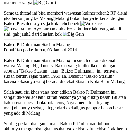
maknyusss-nya
)
Semoga thread ini bisa memberi wawasan kuliner rekan2 RF disini
jika berkunjung ke Malang(Malang bukan hanya terkenal dengan
Bakso President-nya saja kok heheheheh
eace
. Ayo buruan dah dicoba kuliner lain yang ada di
sini, gak jauh2 dari Stasiun kok
Bakso P. Dulmanan Stasiun Malang
Dipublish pada: Jumat, 03 Januari 2014
Bakso P. Dulmanan Stasiun Malang ini sudah cukup dikenal
warga Malang, Ngalamers. Bakso yang lebih dikenal dengan
sebutan "Bakso Stasiun" atau "Bakso Dulmanan" ini, ternyata
sudah berdiri sejak tahun 1960-an. Disebut "Bakso Stasiun"
karena lokasinya yang berada di dekat Stasiun Kota Baru Malang.
Salah satu ciri khas yang menjadikan Bakso P. Dulmanan ini
sangat dikenal adalah ukuran baksonya yang cukup besar. Bulatan
baksonya sebesar bola-bola tenis, Ngalamers. Inilah yang
menjadikannya sebagai legendaris sekaligus pelopor bakso besar
yang ada di Malang.
Seiring perkembangan jaman, Bakso P. Dulmanan ini pun
akhirnya mengembangkan usahanya ke bisnis franchise. Tak heran