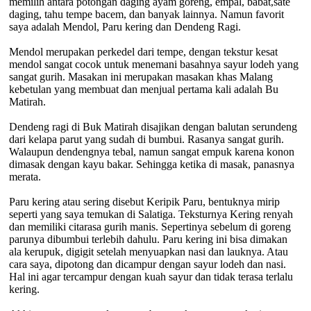
memilih antara potongan daging ayam goreng, empal, babat,sate
daging, tahu tempe bacem, dan banyak lainnya. Namun favorit
saya adalah Mendol, Paru kering dan Dendeng Ragi.
Mendol merupakan perkedel dari tempe, dengan tekstur kesat
mendol sangat cocok untuk menemani basahnya sayur lodeh yang
sangat gurih. Masakan ini merupakan masakan khas Malang
kebetulan yang membuat dan menjual pertama kali adalah Bu
Matirah.
Dendeng ragi di Buk Matirah disajikan dengan balutan serundeng
dari kelapa parut yang sudah di bumbui. Rasanya sangat gurih.
Walaupun dendengnya tebal, namun sangat empuk karena konon
dimasak dengan kayu bakar. Sehingga ketika di masak, panasnya
merata.
Paru kering atau sering disebut Keripik Paru, bentuknya mirip
seperti yang saya temukan di Salatiga. Teksturnya Kering renyah
dan memiliki citarasa gurih manis. Sepertinya sebelum di goreng
parunya dibumbui terlebih dahulu. Paru kering ini bisa dimakan
ala kerupuk, digigit setelah menyuapkan nasi dan lauknya. Atau
cara saya, dipotong dan dicampur dengan sayur lodeh dan nasi.
Hal ini agar tercampur dengan kuah sayur dan tidak terasa terlalu
kering.