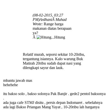
(08-02-2015, 03:27
PM)
ArdhaniÂ Muhad
Wrote:
Range harga
makanan diatas berapaan
ya?
Â
Relatif murah, seporsi sekitar 10-20ribu,
tergantung isiannya. Kalo warung Buk
Matirah 20ribu sudah dapat nasi yang
dilengkapi sayur dan lauk.
mbantu jawab mas
hehehehe
itu bakso solo , bakso solonya Pak Banjir . gede2 pentol baksonya
.
ada juga cafe STMJ disitu , persis depan Indomaret . sebelahnya
ada lagi Bakso Priangan Mang Yayat , 10-20ribu lah harganya