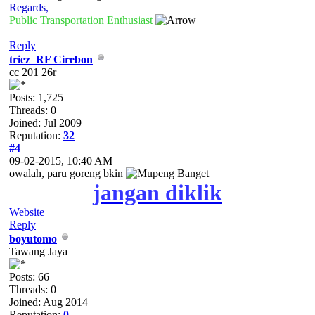
Regards,
Public Transportation Enthusiast
Reply
triez_RF Cirebon
cc 201 26r
Posts: 1,725
Threads: 0
Joined: Jul 2009
Reputation:
32
#4
09-02-2015, 10:40 AM
owalah, paru goreng bkin
jangan diklik
Website
Reply
boyutomo
Tawang Jaya
Posts: 66
Threads: 0
Joined: Aug 2014
Reputation:
0