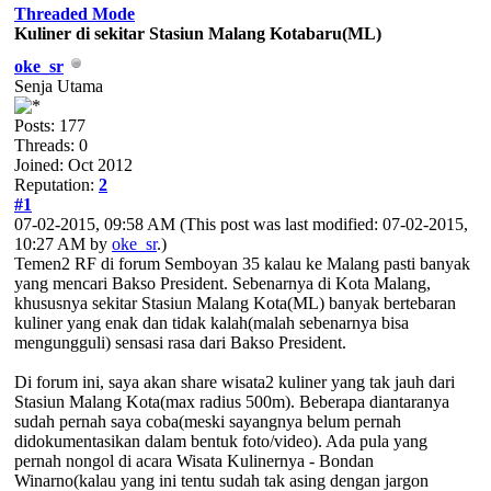
Threaded Mode
Kuliner di sekitar Stasiun Malang Kotabaru(ML)
oke_sr
Senja Utama
Posts: 177
Threads: 0
Joined: Oct 2012
Reputation:
2
#1
07-02-2015, 09:58 AM
(This post was last modified: 07-02-2015,
10:27 AM by
oke_sr
.)
Temen2 RF di forum Semboyan 35 kalau ke Malang pasti banyak
yang mencari Bakso President. Sebenarnya di Kota Malang,
khususnya sekitar Stasiun Malang Kota(ML) banyak bertebaran
kuliner yang enak dan tidak kalah(malah sebenarnya bisa
mengungguli) sensasi rasa dari Bakso President.
Di forum ini, saya akan share wisata2 kuliner yang tak jauh dari
Stasiun Malang Kota(max radius 500m). Beberapa diantaranya
sudah pernah saya coba(meski sayangnya belum pernah
didokumentasikan dalam bentuk foto/video). Ada pula yang
pernah nongol di acara Wisata Kulinernya - Bondan
Winarno(kalau yang ini tentu sudah tak asing dengan jargon