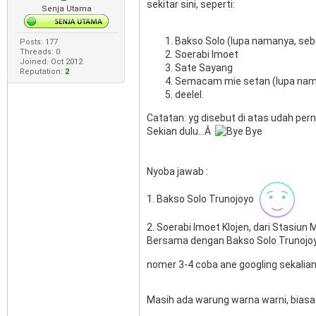
sekitar sini, seperti:
Senja Utama
Bakso Solo (lupa namanya, sebel
Posts: 177
Threads: 0
Soerabi Imoet
Joined: Oct 2012
Sate Sayang
Reputation:
2
Semacam mie setan (lupa nama
deelel.
Catatan: yg disebut di atas udah pe
Sekian dulu...Â
Nyoba jawab :
1. Bakso Solo Trunojoyo
2. Soerabi Imoet Klojen, dari Stasiun
Bersama dengan Bakso Solo Trunojoy
nomer 3-4 coba ane googling sekalia
Masih ada warung warna warni, biasa