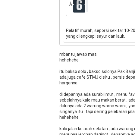
Â
Relatif murah, seporsi sekitar 10-2
yang dilengkapi sayur dan lauk.
mbantu jawab mas
hehehehe
itu bakso solo , bakso solonya Pak Banji
ada juga cafe STMJ disitu , persis dep
harganya
di depannya ada surabi imut , menu fav
sebelahnya kalo mau makan berat , ada
dulunya ada 2 warung warna warni , y
singanya itu . tapi seiring pelebaran jala
hehehehe
kalo jalan ke arah selatan , ada warung
menunya jerohan daging) , depannya ad