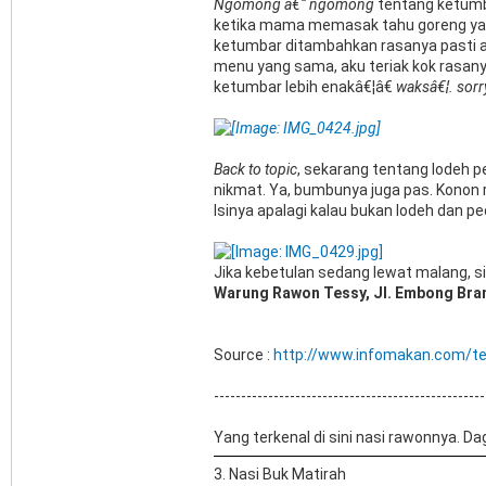
Ngomong â€“ ngomong
tentang ketumb
ketika mama memasak tahu goreng yan
ketumbar ditambahkan rasanya pasti 
menu yang sama, aku teriak kok rasa
ketumbar lebih enakâ€¦â€
waksâ€¦. sor
Back to topic
, sekarang tentang lodeh pe
nikmat. Ya, bumbunya juga pas. Konon ra
Isinya apalagi kalau bukan lodeh dan p
Jika kebetulan sedang lewat malang, si
Warung Rawon Tessy, Jl. Embong Bra
Source :
http://www.infomakan.com/te
--------------------------------------------------
Yang terkenal di sini nasi rawonnya. 
3. Nasi Buk Matirah