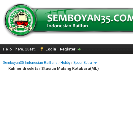
Hello There, Guest!
Login
Register
Semboyan35 Indonesian Railfans
›
Hobby
›
Spoor Sutra
Kuliner di sekitar Stasiun Malang Kotabaru(ML)