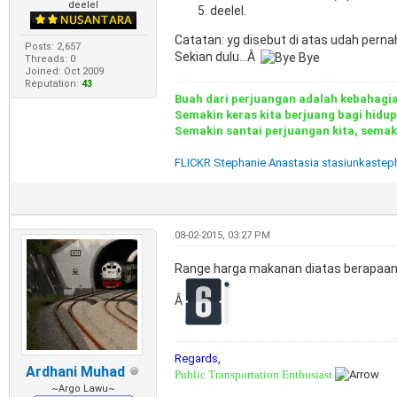
deelel
deelel.
Catatan: yg disebut di atas udah pern
Posts: 2,657
Sekian dulu...Â
Threads: 0
Joined: Oct 2009
Reputation:
43
Buah dari perjuangan adalah kebahagi
Semakin keras kita berjuang bagi hidu
Semakin santai perjuangan kita, semak
FLICKR Stephanie Anastasia stasiunkastep
08-02-2015, 03:27 PM
Range harga makanan diatas berapaan
Â
Regards,
Ardhani Muhad
Public Transportation Enthusiast
~Argo Lawu~