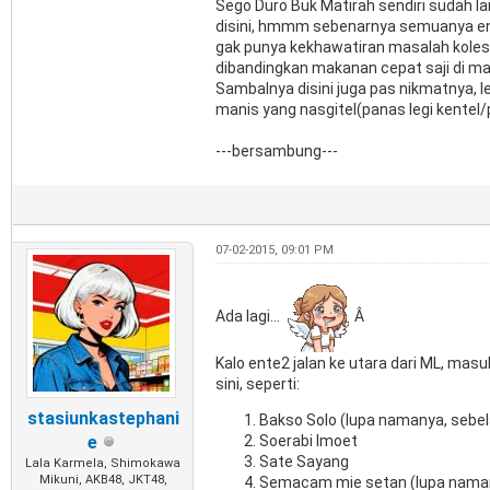
Sego Duro Buk Matirah sendiri sudah la
disini, hmmm sebenarnya semuanya enak
gak punya kekhawatiran masalah koleste
dibandingkan makanan cepat saji di mal
Sambalnya disini juga pas nikmatnya, 
manis yang nasgitel(panas legi kentel/
---bersambung---
07-02-2015, 09:01 PM
Ada lagi...
Â
Kalo ente2 jalan ke utara dari ML, masu
sini, seperti:
stasiunkastephani
Bakso Solo (lupa namanya, sebelah
e
Soerabi Imoet
Sate Sayang
Lala Karmela, Shimokawa
Mikuni, AKB48, JKT48,
Semacam mie setan (lupa namany