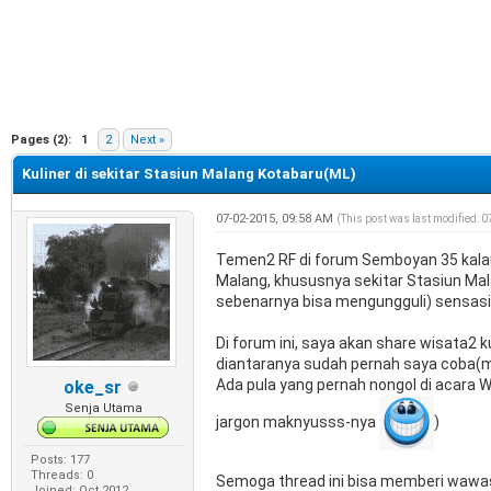
e
Pages (2):
1
2
Next »
Kuliner di sekitar Stasiun Malang Kotabaru(ML)
07-02-2015, 09:58 AM
(This post was last modified: 
Temen2 RF di forum Semboyan 35 kalau
Malang, khususnya sekitar Stasiun Mal
sebenarnya bisa mengungguli) sensasi 
Di forum ini, saya akan share wisata2 
diantaranya sudah pernah saya coba(m
Ada pula yang pernah nongol di acara W
oke_sr
Senja Utama
jargon maknyusss-nya
)
Posts: 177
Threads: 0
Semoga thread ini bisa memberi wawasa
Joined: Oct 2012