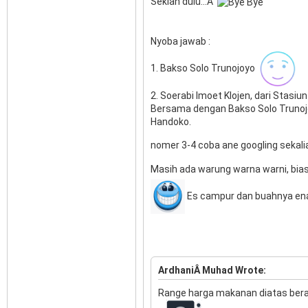
Sekian dulu...Â
Nyoba jawab :
1. Bakso Solo Trunojoyo
2. Soerabi Imoet Klojen, dari Stasiu
Bersama dengan Bakso Solo Trunoj
Handoko.
nomer 3-4 coba ane googling sekal
Masih ada warung warna warni, bia
Es campur dan buahnya en
ArdhaniÂ Muhad Wrote:
Range harga makanan diatas ber