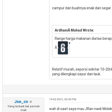
campur dan buahnya enak dan segar
ArdhaniÂ Muhad Wrote:
Range harga makanan diatas berap
Â
Relatif murah, seporsi sekitar 10-20r
yang dilengkapi sayur dan lauk.
14-02-2015, 04:40 PM
Joe_cn
Yang terbaik tak pernah
wah di saat saya mau JRan naek Moleks lh
mati