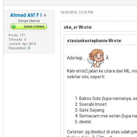
16-02-2015, 12:10 PM
Ahmad Alif F I
Senja Utama
oke_sr Wrote:
Posts: 171
Threads: 0
stasiunkastephanie Wrote:
Joined: Apr 2014
Reputation:
3
Ada lagi...
Â
Kalo ente2 jalan ke utara dari ML, 
sekitar sini, seperti:
Bakso Solo (lupa namanya, sebe
Soerabi Imoet
Sate Sayang
Semacam mie setan (lupa na
deelel.
Catatan: yg disebut di atas udah 