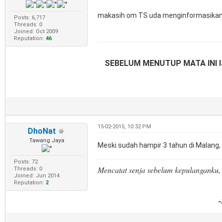
makasih om TS uda menginformasikan bu
Posts: 6,717
Threads: 0
Joined: Oct 2009
Reputation:
46
SEBELUM MENUTUP MATA INI I
15-02-2015, 10:32 PM
DhoNat
Tawang Jaya
Meski sudah hampir 3 tahun di Malang, 
Posts: 72
Mencatat senja sebelum kepulanganku
Threads: 0
Joined: Jun 2014
Reputation:
2