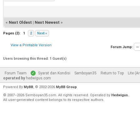
«
Next Oldest
|
Next Newest
»
Pages (2):
1
2
Next »
View a Printable Version
Forum Jump:
Users browsing this thread: 1 Guest(s)
Forum Team
Syarat dan Kondisi
Semboyan35
Return to Top
Lite (A
operated by
hedwigus.com
Powered By
MyBB
, © 2002-2026
MyBB Group
.
© 2007–2026 Semboyan35.com. All rights reserved. Operated by
Hedwigus.
All user-generated content belongs to its respective authors.