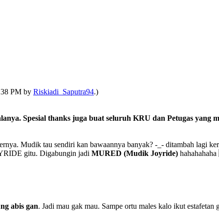
04:38 PM by
Riskiadi_Saputra94
.)
lanya. Spesial thanks juga buat seluruh KRU dan Petugas yang
nernya. Mudik tau sendiri kan bawaannya banyak? -_- ditambah lagi k
JOYRIDE gitu. Digabungin jadi
MURED (Mudik Joyride)
hahahahaha
ng abis gan
. Jadi mau gak mau. Sampe ortu males kalo ikut estafeta