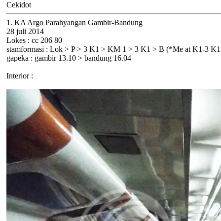
Cekidot
1. KA Argo Parahyangan Gambir-Bandung
28 juli 2014
Lokes : cc 206 80
stamformasi : Lok > P > 3 K1 > KM 1 > 3 K1 > B (*Me at K1-3 K
gapeka : gambir 13.10 > bandung 16.04
Interior :