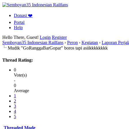
Donasi ❤️
Portal
Help
Hello There, Guest!
Login
Register
Semboyan35 Indonesian Railfans
›
Peron
›
Kegiatan
›
Laporan Perja
Mudik "GoRanggaBarGopar" boros tapi asiikkkkkkkk
Thread Rating:
0
Vote(s)
-
0
Average
1
2
3
4
5
Threaded Mode