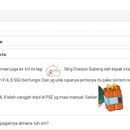
e:
ote:
main juga ke trit ini lagi.
Skrg Stasiun Gubeng dah kayak stas
et PJL 8 SGU berfungsi. Dan yg unik.rupanya pintunya itu pake sistem re
L 8 lebih canggih drpd di PSE yg masi manual. Sekian
a pagarnya dimana tuh om?