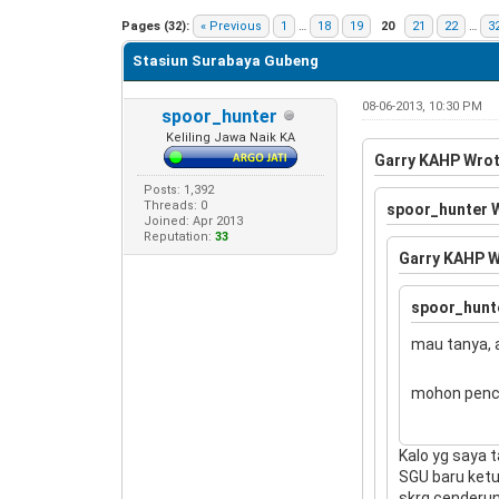
0 Vote(s) - 0 Average
1
2
3
4
5
Pages (32):
« Previous
1
…
18
19
20
21
22
…
3
Stasiun Surabaya Gubeng
08-06-2013, 10:30 PM
spoor_hunter
Keliling Jawa Naik KA
Garry KAHP Wrot
Posts: 1,392
Threads: 0
spoor_hunter 
Joined: Apr 2013
Reputation:
33
Garry KAHP W
spoor_hunt
mau tanya, 
mohon pence
Kalo yg saya 
SGU baru ketu
skrg cenderun