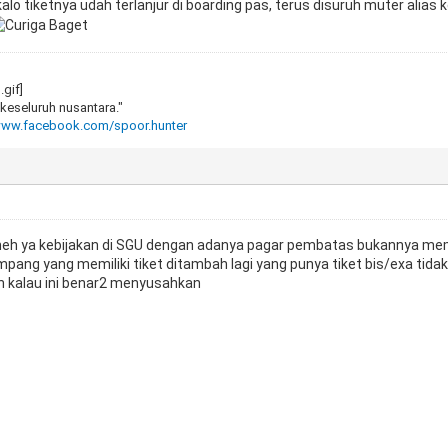
 kalo tiketnya udah terlanjur di boarding pas, terus disuruh muter alias
keseluruh nusantara."
/www.facebook.com/spoor.hunter
eh ya kebijakan di SGU dengan adanya pagar pembatas bukannya m
ang yang memiliki tiket ditambah lagi yang punya tiket bis/exa tida
h kalau ini benar2 menyusahkan