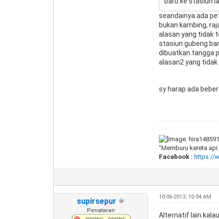
baru ke stasiun l
seandainya ada pet
bukan kambing, ra
alasan yang tidak 
stasiun gubeng bar
dibuatkan tangga p
alasan2 yang tidak
sy harap ada bebe
"Memburu kereta api 
Facebook :
https:/
10-06-2013, 10:04 AM
supirsepur
Penataran
Alternatif lain kal