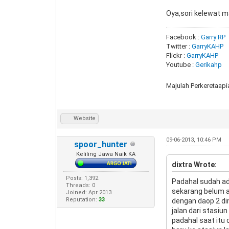
Oya,sori kelewat m
Facebook :
Garry RP
Twitter :
GarryKAHP
Flickr :
GarryKAHP
Youtube :
Gerikahp
Majulah Perkeretaap
Website
09-06-2013, 10:46 PM
spoor_hunter
Keliling Jawa Naik KA
dixtra Wrote:
Posts: 1,392
Padahal sudah ad
Threads: 0
sekarang belum a
Joined: Apr 2013
Reputation:
33
dengan daop 2 dim
jalan dari stasi
padahal saat itu 