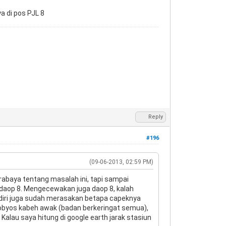
a di pos PJL 8
Reply
#196
(09-06-2013, 02:59 PM)
rabaya tentang masalah ini, tapi sampai
 daop 8. Mengecewakan juga daop 8, kalah
endiri juga sudah merasakan betapa capeknya
 gobyos kabeh awak (badan berkeringat semua),
Kalau saya hitung di google earth jarak stasiun