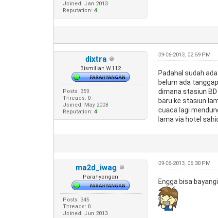
Joined: Jan 2013
Reputation:
4
09-06-2013, 02:59 PM
dixtra
Bismillah W.112
Padahal sudah ada 
belum ada tanggapa
dimana stasiun BD k
Posts: 359
Threads: 0
baru ke stasiun la
Joined: May 2008
cuaca lagi mendung,
Reputation:
4
lama via hotel sahi
09-06-2013, 06:30 PM
ma2d_iwag
Parahyangan
Engga bisa bayangi
Posts: 345
Threads: 0
Joined: Jun 2013