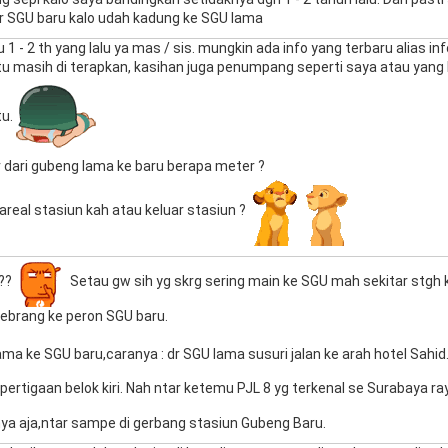
r SGU baru kalo udah kadung ke SGU lama
u 1 - 2 th yang lalu ya mas / sis. mungkin ada info yang terbaru alias i
itu masih di terapkan, kasihan juga penumpang seperti saya atau yang 
tu.
 dari gubeng lama ke baru berapa meter ?
areal stasiun kah atau keluar stasiun ?
 ??
Setau gw sih yg skrg sering main ke SGU mah sekitar stgh k
yebrang ke peron SGU baru.
ama ke SGU baru,caranya : dr SGU lama susuri jalan ke arah hotel Sahi
 pertigaan belok kiri. Nah ntar ketemu PJL 8 yg terkenal se Surabaya r
an nya aja,ntar sampe di gerbang stasiun Gubeng Baru.