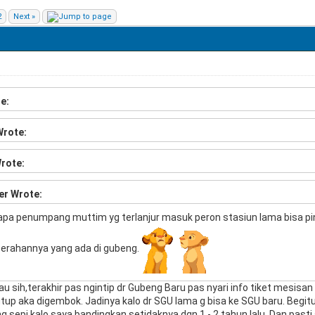
2
Next »
e:
Wrote:
rote:
er Wrote:
apa penumpang muttim yg terlanjur masuk peron stasiun lama bisa pin
rahannya yang ada di gubeng.
tau sih,terakhir pas ngintip dr Gubeng Baru pas nyari info tiket mesis
tup aka digembok. Jadinya kalo dr SGU lama g bisa ke SGU baru. Begit
g sepi kalo saya bandingkan setidaknya dgn 1 - 2 tahun lalu. Dan pas