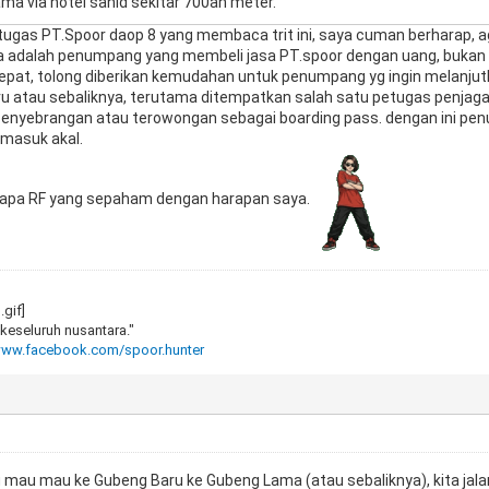
ama via hotel sahid sekitar 700an meter.
ugas PT.Spoor daop 8 yang membaca trit ini, saya cuman berharap, a
ja adalah penumpang yang membeli jasa PT.spoor dengan uang, buka
tepat, tolong diberikan kemudahan untuk penumpang yg ingin melanjut
u atau sebaliknya, terutama ditempatkan salah satu petugas penjaga
enyebrangan atau terowongan sebagai boarding pass. dengan ini penu
 masuk akal.
rapa RF yang sepaham dengan harapan saya.
keseluruh nusantara."
/www.facebook.com/spoor.hunter
au mau mau ke Gubeng Baru ke Gubeng Lama (atau sebaliknya), kita jalan 