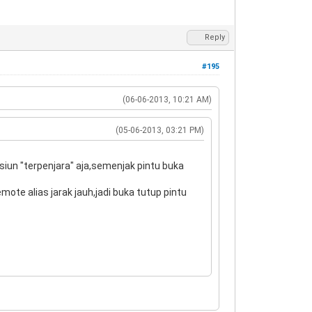
Reply
#195
(06-06-2013, 10:21 AM)
(05-06-2013, 03:21 PM)
iun "terpenjara" aja,semenjak pintu buka
mote alias jarak jauh,jadi buka tutup pintu