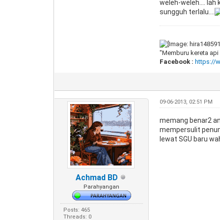
weleh-weleh.... lah
sungguh terlalu....
"Memburu kereta api 
Facebook :
https:/
09-06-2013, 02:51 PM
memang benar2 an
mempersulit penump
lewat SGU baru wa
Achmad BD
Parahyangan
Posts: 465
Threads: 0