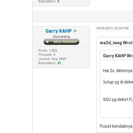
Reputation:
2
09-06-2013, 07:04 PM
Garry KAHP
Gumarang
ma2d_iwag Wrot
Posts: 1,823
Threads: 0
Garry KAHP Wr
Joined: Sep 2009
Reputation:
21
Hai 2x. Akhirnya 
tutup yg di dek
SGU yg deket PJ
Pusat kendaliny