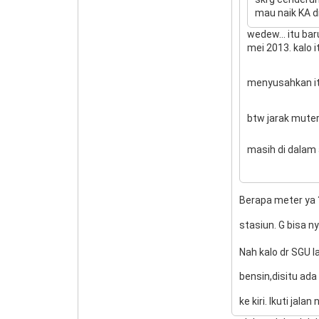
mau naik KA d
wedew... itu bar
mei 2013. kalo 
menyusahkan i
btw jarak muter
masih di dalam 
Berapa meter ya
stasiun. G bisa n
Nah kalo dr SGU l
bensin,disitu ada
ke kiri. Ikuti jal