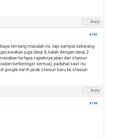
Reply
#193
baya tentang masalah ini, tapi sampai sekarang
engecewakan juga daop 8, kalah dengan daop 2
 merasakan betapa capeknya jalan dari stasiun
badan berkeringat semua), padahal saat itu
di google earth jarak stasiun baru ke stasiun
Reply
#194