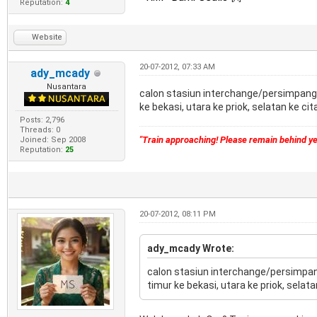
Reputation:
4
Website
20-07-2012, 07:33 AM
ady_mcady
Nusantara
calon stasiun interchange/persimpangan j
ke bekasi, utara ke priok, selatan ke c
Posts: 2,796
Threads: 0
"Train approaching! Please remain behind yel
Joined: Sep 2008
Reputation:
25
20-07-2012, 08:11 PM
ady_mcady Wrote:
calon stasiun interchange/persimpangan
timur ke bekasi, utara ke priok, sela