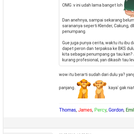
OMG :v ini udah lama banget loh
Dan anehnya, sampai sekarang belum d
sarananya seperti Klender, Cakung, d
penumpang.
Gue juga punya cerita, waktu itu ibu 
dapet peron dan terpaksa ke BKS dulu.
kita sebagai penumpang ga tau kan? J
kurang profesional, yan dikasih tau 
wow itu berarti sudah dari dulu ya? ya
panjang..
kaya' gak nia
Thomas
,
James
,
Percy
,
Gordon
,
Emi