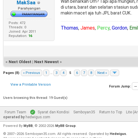
Wah benarkah Om? Tapi apa mungkin, men
MakSaa
di utara, barat dan selatan stasiun su
Parahyangan
makin macet aja tuh JPL barat CUK..
Posts: 472
Thomas
,
James
,
Percy
,
Gordon
,
Emi
Threads: 0
Joined: Apr 2011
Reputation:
16
«
Next Oldest
|
Next Newest
»
Pages (8):
« Previous
1
…
3
4
5
6
7
8
Next »
View a Printable Version
Forum Jump:
Users browsing this thread: 19 Guest(s)
Forum Team
Syarat dan Kondisi
Semboyan35
Return to Top
Lite (A
operated by
hedwigus.com
Powered By
MyBB
, © 2002-2026
MyBB Group
.
© 2007–2026 Semboyan35.com. All rights reserved. Operated by
Hedwigus.