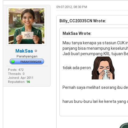
09-07-2012, 08:30 PM
Billy_CC20335CN Wrote:
MakSaa Wrote:
Mau tanya kenapa ya stasiun CUK in
panjang bisa menampung keseluruh
MakSaa
Jadi buat penumpang KRL tujuan Bek
Parahyangan
tidak ada peron.
Posts: 472
Threads: 0
Joined: Apr 2011
Reputation:
16
Pernah saya melihat seorang ibu d
harus buru-buru lari ke kereta yang 