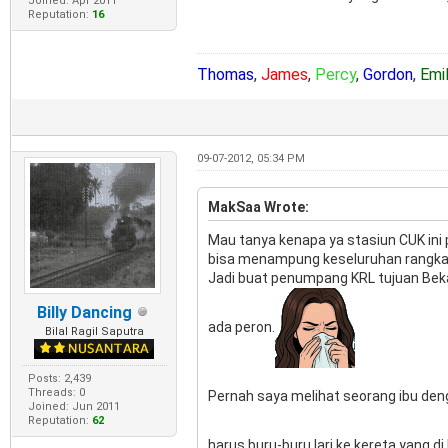
Joined: Apr 2011
Reputation:
16
Thomas
,
James
,
Percy
,
Gordon
,
Emi
09-07-2012, 05:34 PM
MakSaa Wrote:
Mau tanya kenapa ya stasiun CUK ini 
bisa menampung keseluruhan rangka
Jadi buat penumpang KRL tujuan Bekas
Billy Dancing
ada peron.
Bilal Ragil Saputra
Posts: 2,439
Threads: 0
Pernah saya melihat seorang ibu den
Joined: Jun 2011
Reputation:
62
harus buru-buru lari ke kereta yang d