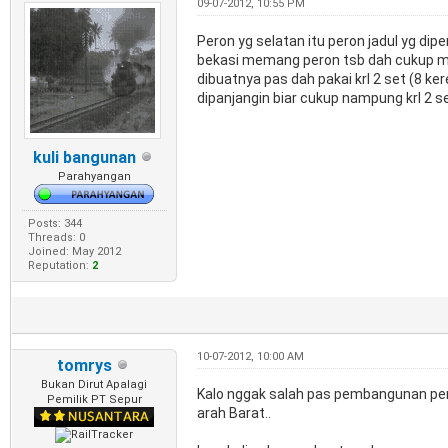
09-07-2012, 10:55 PM
Peron yg selatan itu peron jadul yg dipe
bekasi memang peron tsb dah cukup men
dibuatnya pas dah pakai krl 2 set (8 ker
dipanjangin biar cukup nampung krl 2 set
kuli bangunan
Parahyangan
Posts: 344
Threads: 0
Joined: May 2012
Reputation:
2
10-07-2012, 10:00 AM
tomrys
Bukan Dirut Apalagi
Kalo nggak salah pas pembangunan perp
Pemilik PT Sepur
arah Barat..