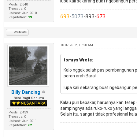
lupa kali sekarang buat ngebangun pero
Posts: 2,640
Threads: 0
Joined: Jun 2010
693
-
5073
-893-
673
Reputation:
19
Website
10-07-2012, 10:20 AM
tomrys Wrote:
Kalo nggak salah pas pembangunan per
peron arah Barat..
lupa kali sekarang buat ngebangun pe
Billy Dancing
Bilal Ragil Saputra
Kalau pun kebakar, harusnya kan tetep 
sampingnya ada ruko-ruko yang langga
Posts: 2,439
Selain itu, sangat tidak profesional k
Threads: 0
Joined: Jun 2011
Reputation:
62