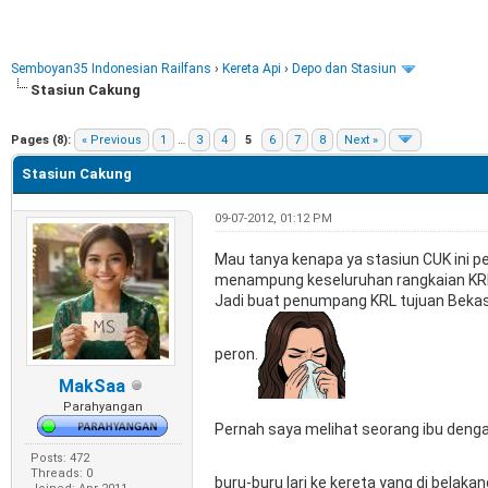
Semboyan35 Indonesian Railfans
›
Kereta Api
›
Depo dan Stasiun
Stasiun Cakung
e
Pages (8):
« Previous
1
…
3
4
5
6
7
8
Next »
Stasiun Cakung
09-07-2012, 01:12 PM
Mau tanya kenapa ya stasiun CUK ini pe
menampung keseluruhan rangkaian KR
Jadi buat penumpang KRL tujuan Bekasi 
peron.
MakSaa
Parahyangan
Pernah saya melihat seorang ibu denga
Posts: 472
Threads: 0
buru-buru lari ke kereta yang di belaka