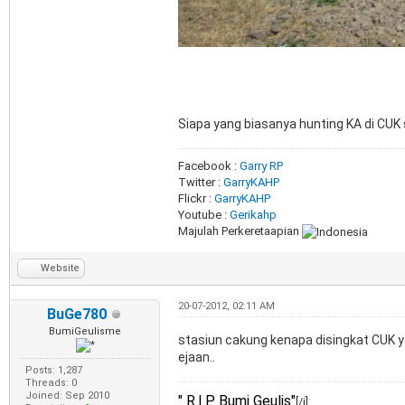
Siapa yang biasanya hunting KA di CUK 
Facebook :
Garry RP
Twitter :
GarryKAHP
Flickr :
GarryKAHP
Youtube :
Gerikahp
Majulah Perkeretaapian
Website
20-07-2012, 02:11 AM
BuGe780
BumiGeulisme
stasiun cakung kenapa disingkat CUK y
ejaan..
Posts: 1,287
Threads: 0
Joined: Sep 2010
" R.I.P Bumi Geulis"
[/i]