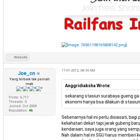
Website
17-01-2012, 08:34 AM
Joe_cn
Yang terbaik tak pernah
mati
Anggridiaksha Wrote:
sekarang stasiun surabaya gueng ga en
Posts: 6,717
ekonomi hanya bsa dilakuin di stasiun g
Threads: 0
Joined: Oct 2009
Reputation:
46
Sebenarnya hal ini perlu disiasati, ba
keliahatan dekat tapi jarak gubeng ba
kendaraan, saya juga orang yang sempa
Nah dalam hal ini SGU harus memberi