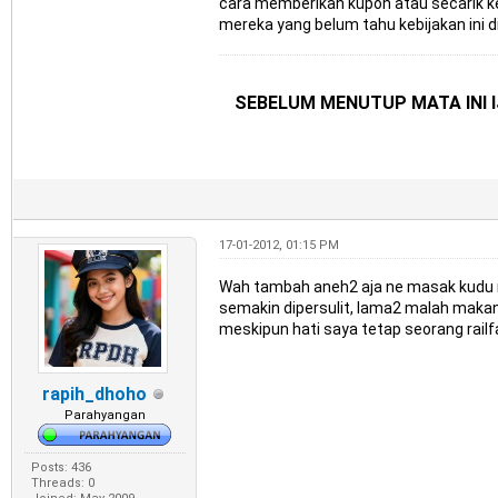
cara memberikan kupon atau secarik ke
mereka yang belum tahu kebijakan ini 
SEBELUM MENUTUP MATA INI I
17-01-2012, 01:15 PM
Wah tambah aneh2 aja ne masak kudu mu
semakin dipersulit, lama2 malah makan a
meskipun hati saya tetap seorang railf
rapih_dhoho
Parahyangan
Posts: 436
Threads: 0