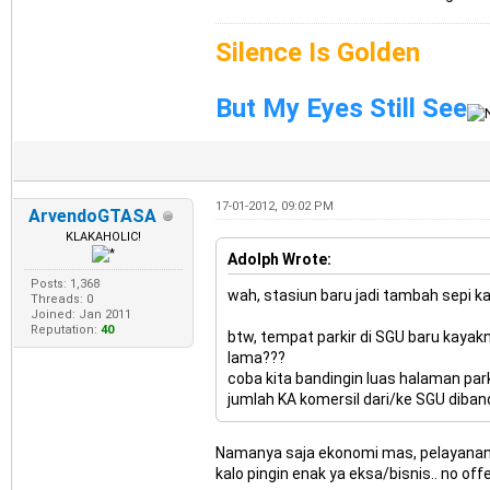
Silence Is Golden
But My Eyes Still See
17-01-2012, 09:02 PM
ArvendoGTASA
KLAKAHOLIC!
Adolph Wrote:
Posts: 1,368
wah, stasiun baru jadi tambah sepi kal
Threads: 0
Joined: Jan 2011
Reputation:
40
btw, tempat parkir di SGU baru kayakn
lama???
coba kita bandingin luas halaman park
jumlah KA komersil dari/ke SGU diba
Namanya saja ekonomi mas, pelayanan j
kalo pingin enak ya eksa/bisnis.. no off