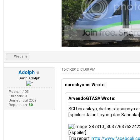
Website
16-01-2012, 01:08 PM
Adolph
Darth Adolph
nurcahyoms Wrote:
Posts: 1,103
Threads: 0
ArvendoGTASA Wrote:
Joined: Jul 2009
Reputation:
30
SGU ini asik ya, diatas stasiunnya a
[spoiler=Jalan Layang dan Sancaka]
[/spoiler]
Trip report:
http://www.facebook.c