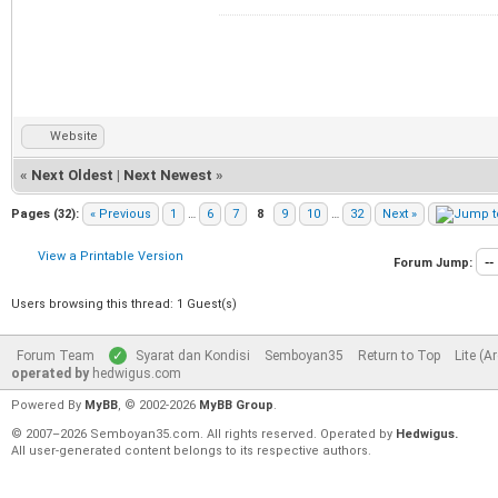
Website
«
Next Oldest
|
Next Newest
»
Pages (32):
« Previous
1
…
6
7
8
9
10
…
32
Next »
View a Printable Version
Forum Jump:
Users browsing this thread: 1 Guest(s)
Forum Team
Syarat dan Kondisi
Semboyan35
Return to Top
Lite (A
operated by
hedwigus.com
Powered By
MyBB
, © 2002-2026
MyBB Group
.
© 2007–2026 Semboyan35.com. All rights reserved. Operated by
Hedwigus.
All user-generated content belongs to its respective authors.