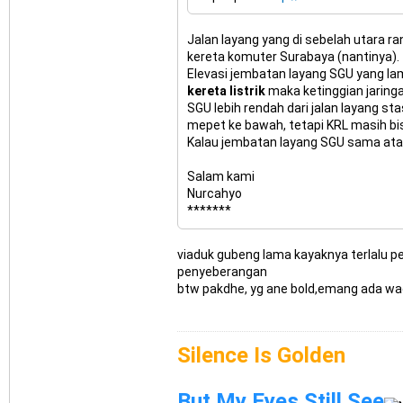
Jalan layang yang di sebelah utara 
kereta komuter Surabaya (nantinya).
Elevasi jembatan layang SGU yang la
kereta listrik
maka ketinggian jaringan
SGU lebih rendah dari jalan layang 
mepet ke bawah, tetapi KRL masih bis
Kalau jembatan layang SGU sama atau 
Salam kami
Nurcahyo
*******
viaduk gubeng lama kayaknya terlalu pen
penyeberangan
btw pakdhe, yg ane bold,emang ada wac
Silence Is Golden
But My Eyes Still See