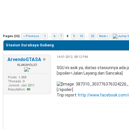
e
Pages (32):
« Previous
1
…
6
7
8
9
10
…
32
Next »
Stasiun Surabaya Gubeng
14-01-2012, 08:12 PM
ArvendoGTASA
KLAKAHOLIC!
SGU ini asik ya, diatas stasiunnya ada j
[spoiler=Jalan Layang dan Sancaka]
Posts: 1,368
Threads: 0
Joined: Jan 2011
[/spoiler]
Reputation:
40
Trip report:
http://www.facebook.com/