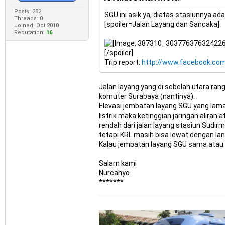
Posts: 282
SGU ini asik ya, diatas stasiunnya ada
Threads: 0
[spoiler=Jalan Layang dan Sancaka]
Joined: Oct 2010
Reputation:
16
[/spoiler]
Trip report:
http://www.facebook.com
Jalan layang yang di sebelah utara ra
komuter Surabaya (nantinya).
Elevasi jembatan layang SGU yang lam
listrik maka ketinggian jaringan aliran 
rendah dari jalan layang stasiun Sud
tetapi KRL masih bisa lewat dengan lan
Kalau jembatan layang SGU sama atau le
Salam kami
Nurcahyo
*******