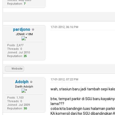
Joined: May 2009
Reputation:
7
17-01-2012, 06:16 PM
pardjono
JENAR +18M
Posts: 2,477
Threads: 0
Joined: Jul 2010
Reputation:
25
Website
17-01-2012, 07:22 PM
Adolph
Darth Adolph
wah, stasiun baru jadi tambah sepi kalo 
Posts: 1,103
btw, tempat parkir di SGU baru kayakny
Threads: 0
lama???
Joined: Jul 2009
coba kita bandingin luas halaman parkir
Reputation:
30
KA komersil dari/ke SGU dibandingkan