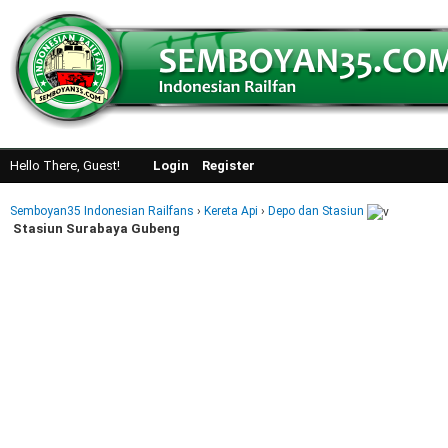
Hello There, Guest!
Login
Register
Semboyan35 Indonesian Railfans
›
Kereta Api
›
Depo dan Stasiun
Stasiun Surabaya Gubeng