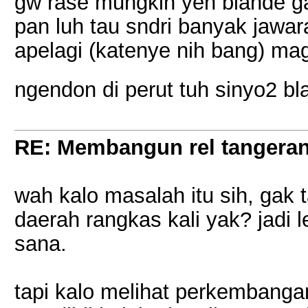
gw rase mungkin yeh blande ga
pan luh tau sndri banyak jawara
apelagi (katenye nih bang) mag
ngendon di perut tuh sinyo2 b
RE: Membangun rel tangera
wah kalo masalah itu sih, gak
daerah rangkas kali yak? jadi 
sana.
tapi kalo melihat perkembanga