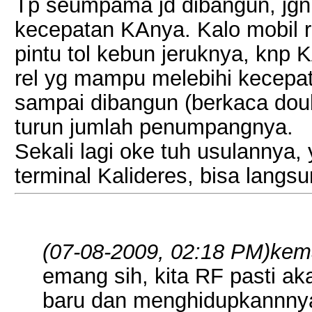
Tp seumpama jd dibangun, jgn
kecepatan KAnya. Kalo mobil 
pintu tol kebun jeruknya, knp KA
rel yg mampu melebihi kecepata
sampai dibangun (berkaca doub
turun jumlah penumpangnya.
Sekali lagi oke tuh usulannya
terminal Kalideres, bisa langs
(07-08-2009, 02:18 PM)
kem
emang sih, kita RF pasti a
baru dan menghidupkannnya 