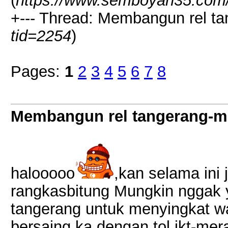
(
https://www.semboyan35.com/
+--- Thread: Membangun rel ta
tid=2254
)
Pages:
1
2
3
4
5
6
7
8
Membangun rel tangerang-m
halooooo
,kan selama ini 
rangkasbitung Mungkin nggak y
tangerang untuk menyingkat wak
bersaing ka dengan tol jkt-mera