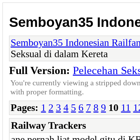
Semboyan35 Indones
Semboyan35 Indonesian Railfa
Seksual di dalam Kereta
Full Version:
Pelecehan Seks
You're currently viewing a stripped down
with proper formatting.
Pages:
1
2
3
4
5
6
7
8
9
10
11
1
Railway Trackers
ane pernah liat model gitu di 