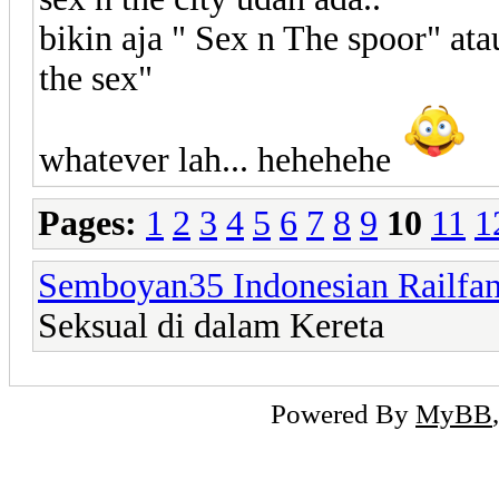
bikin aja " Sex n The spoor" at
the sex"
whatever lah... hehehehe
Pages:
1
2
3
4
5
6
7
8
9
10
11
1
Semboyan35 Indonesian Railfa
Seksual di dalam Kereta
Powered By
MyBB