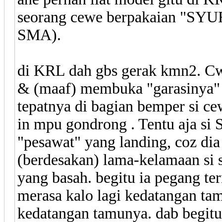
seorang cewe berpakaian "SYU
SMA).
di KRL dah gbs gerak kmn2. Cw
& (maaf) membuka "garasinya" l
tepatnya di bagian bemper si c
in mpu gondrong . Tentu aja si 
"pesawat" yang landing, coz dia
(berdesakan) lama-kelamaan si 
yang basah. begitu ia pegang te
merasa kalo lagi kedatangan tam
kedatangan tamunya. dab begitu