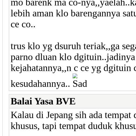
mo barenk ma co-nya,,yaelah..ka
lebih aman klo barengannya sat
ce co..
trus klo yg dsuruh teriak,,ga s
parno dluan klo dgituin..jadiny
kejahatannya,,n c ce yg dgituin
kesudahannya..
Balai Yasa BVE
Kalau di Jepang sih ada tempat
khusus, tapi tempat duduk khusu