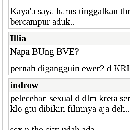
Kaya'a saya harus tinggalkan thr
bercampur aduk..
Illia
Napa BUng BVE?
pernah digangguin ewer2 d K
indrow
pelecehan sexual d dlm kreta ser
klo gtu dibikin filmnya aja deh..
sex n the city udah ada..