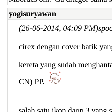
yogisuryawan
(26-06-2014, 04:09 PM)
spo
cirex dengan cover batik yan
kereta yang sudah menghant
CN) PP.
salah satu ikon daop 3 yang 