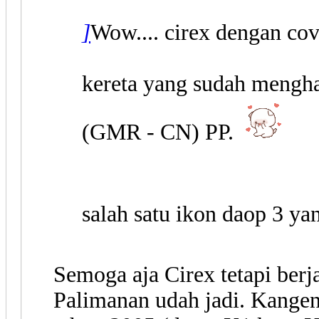
]
Wow.... cirex dengan cov
kereta yang sudah mengha
(GMR - CN) PP.
salah satu ikon daop 3 ya
Semoga aja Cirex tetapi ber
Palimanan udah jadi. Kangen