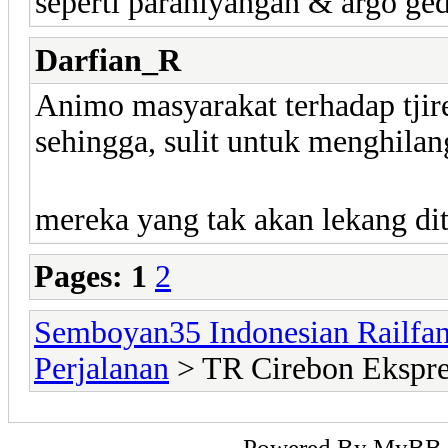
seperti parahiyangan & argo ged
Darfian_R
Animo masyarakat terhadap tjire
sehingga, sulit untuk menghilan
mereka yang tak akan lekang di
Pages:
1
2
Semboyan35 Indonesian Railfa
Perjalanan
> TR Cirebon Ekspre
Powered By
MyBB