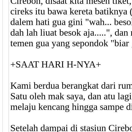
Cirebon, disaat kita mesen tiket
cireks itu bawa kereta batiknya 
dalem hati gua gini "wah... besok
dah lah liuat besok aja.....", d
temen gua yang sepondok "biar 
+SAAT HARI H-NYA+
Kami berdua berangkat dari rum
Satu oleh mak saya, dan atu lag
melaju kencang hingga sampe di 
Setelah dampai di stasiun Cireb