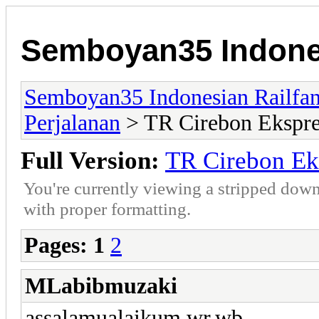
Semboyan35 Indones
Semboyan35 Indonesian Railfa
Perjalanan
> TR Cirebon Ekspre
Full Version:
TR Cirebon Ek
You're currently viewing a stripped down
with proper formatting.
Pages:
1
2
MLabibmuzaki
assalamualaikum wr.wb,