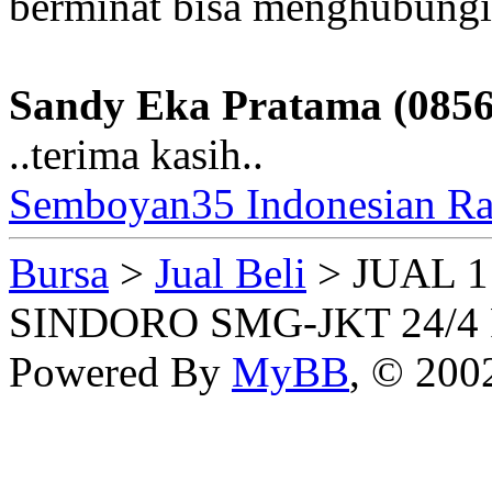
berminat bisa menghubungi
Sandy Eka Pratama (085
..terima kasih..
Semboyan35 Indonesian Ra
Bursa
>
Jual Beli
> JUAL 
SINDORO SMG-JKT 24/4 
Powered By
MyBB
, © 20