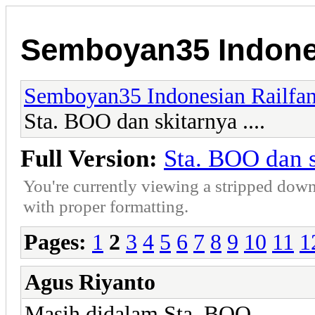
Semboyan35 Indones
Semboyan35 Indonesian Railfa
Sta. BOO dan skitarnya ....
Full Version:
Sta. BOO dan sk
You're currently viewing a stripped down
with proper formatting.
Pages:
1
2
3
4
5
6
7
8
9
10
11
1
Agus Riyanto
Masih didalam Sta. BOO