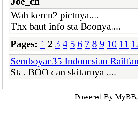
Joe_cn
Wah keren2 pictnya....
Thx baut info sta Boonya....
Pages:
1
2
3
4
5
6
7
8
9
10
11
1
Semboyan35 Indonesian Railfa
Sta. BOO dan skitarnya ....
Powered By
MyBB