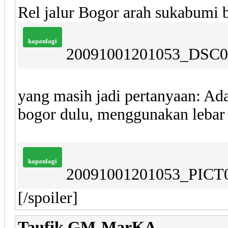
Rel jalur Bogor arah sukabumi 
kapanlagi
20091001201053_DSC0
yang masih jadi pertanyaan: Ada
bogor dulu, menggunakan lebar 
kapanlagi
20091001201053_PICT0
[/spoiler]
Taufik GM-MarKA