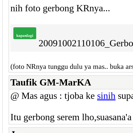
nih foto gerbong KRnya...
kapanlagi
20091002110106_Gerb
(foto NRnya tunggu dulu ya mas.. buka ars
Taufik GM-MarKA
@ Mas agus : tjoba ke
sinih
sup
Itu gerbong serem lho,suasana