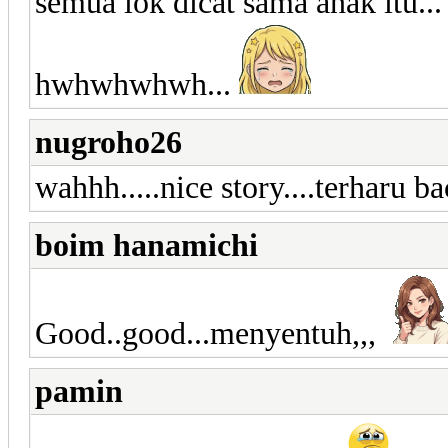
semua lok dicat sama anak itu...
hwhwhwhwh...
nugroho26
wahhh.....nice story....terharu ba
boim hanamichi
Good..good...menyentuh,,,
pamin