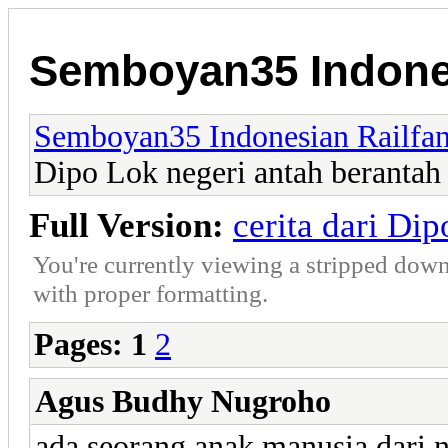
Semboyan35 Indones
Semboyan35 Indonesian Railfa
Dipo Lok negeri antah berantah
Full Version:
cerita dari Di
You're currently viewing a stripped down
with proper formatting.
Pages:
1
2
Agus Budhy Nugroho
ada seorang anak manusia dari 