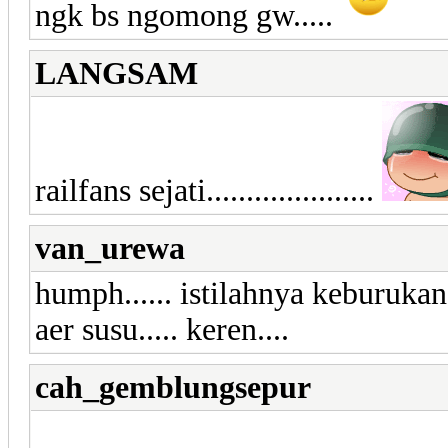
ngk bs ngomong gw.....
LANGSAM
railfans sejati.....................
van_urewa
humph...... istilahnya keburukan 
aer susu..... keren....
cah_gemblungsepur